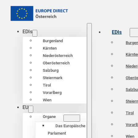
EDIs
EDIs
Burgenland
Burgen
Kärnten
Kärnte
Niederösterreich
Oberösterreich
Nieder
Salzburg
Oberös
Steiermark
Tirol
Salzbu
Vorarlberg
Wien
Steier
EU
Tirol
Organe
Vorarl
Das Europäische
Parlament
Wien