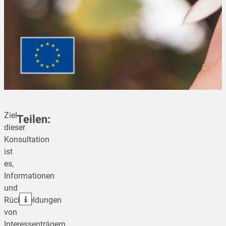
Ziel
Teilen:
dieser
Konsultation
ist
teilen
es,
Informationen
teilen
und
teilen
Rückmeldungen
von
Interessenträgern