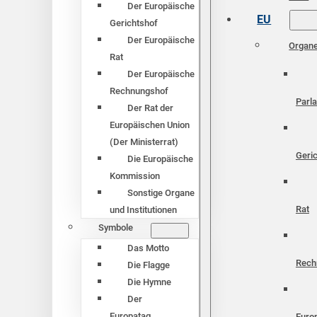
Der Europäische
EU
Gerichtshof
Der Europäische
Organ
Rat
Der Europäische
Rechnungshof
Parl
Der Rat der
Europäischen Union
(Der Ministerrat)
Geri
Die Europäische
Kommission
Sonstige Organe
Rat
und Institutionen
Symbole
Das Motto
Rech
Die Flagge
Die Hymne
Der
Europatag
Euro