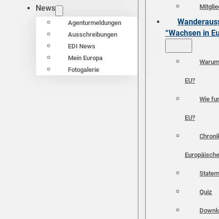
Mitgli
News
Wanderauss
Agenturmeldungen
“Wachsen in E
Ausschreibungen
EDI News
Mein Europa
Warum 
Fotogalerie
EU?
Wie fun
EU?
Chroni
Europäische
Statem
Quiz
Downl