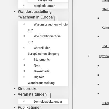
Mitgliedstaaten
(Der 
Wanderausstellung
“Wachsen in Europa”
Warum brauchen wir die
Komm
EU?
Wie funktioniert die
EU?
und I
Chronik der
Europäischen Einigung
Symbo
Statements
Quiz
Downloads
Digitale
Wanderausstellung
Kinderecke
Veranstaltungen
Demokratiekalendar
Euro
Publikationen