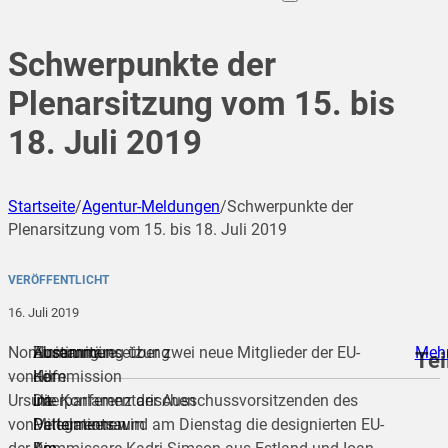
Schwerpunkte der
Plenarsitzung vom 15. bis
18. Juli 2019
Startseite
/
Agentur-Meldungen
/
Schwerpunkte der
Plenarsitzung vom 15. bis 18. Juli 2019
VERÖFFENTLICHT
16. Juli 2019
Nominierung
Humanitäre
Zusammensetzung
Abstimmung über zwei neue Mitglieder der EU-
Meh
Tei
von
Hilfe
der
Kommission
Ursula
im
interparlamentarischen
Die Konferenz der Ausschussvorsitzenden des
von
Mittelmeerraum
Delegationen
Parlaments wird am Dienstag die designierten EU-
teilen