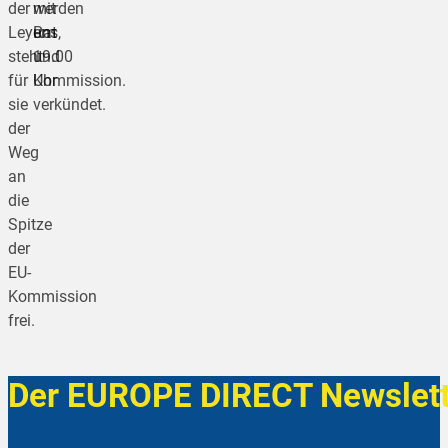
der
mit
werden
Leyens,
Rat
um
steht
und
19.00
für
Kommission.
Uhr
sie
verkündet.
der
Weg
an
die
Spitze
der
EU-
Kommission
frei.
Der EUROPE DIRECT Newslett