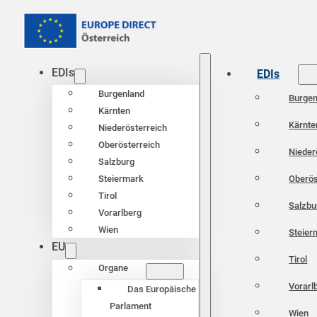
EDIs
EDIs
Burgenland
Burgen
Kärnten
Kärnte
Niederösterreich
Oberösterreich
Nieder
Salzburg
Oberös
Steiermark
Tirol
Salzbu
Vorarlberg
Wien
Steier
EU
Tirol
Organe
Vorarl
Das Europäische
Parlament
Wien