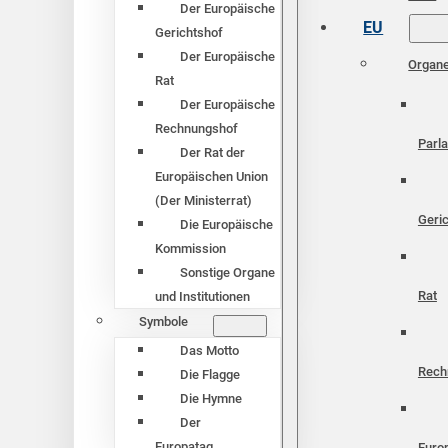
Der Europäische
EU
Gerichtshof
Der Europäische
Organ
Rat
Der Europäische
Rechnungshof
Parl
Der Rat der
Europäischen Union
(Der Ministerrat)
Geri
Die Europäische
Kommission
Sonstige Organe
Rat
und Institutionen
Symbole
Das Motto
Rech
Die Flagge
Die Hymne
Der
Europatag
Euro