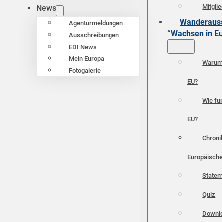
Mitgli
News
Wanderauss
Agenturmeldungen
“Wachsen in E
Ausschreibungen
EDI News
Mein Europa
Warum 
Fotogalerie
EU?
Wie fun
EU?
Chroni
Europäische
Statem
Quiz
Downl