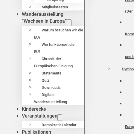
Mitgliedstaaten
(Der 
Wanderausstellung
“Wachsen in Europa”
Warum brauchen wir die
Komm
EU?
Wie funktioniert die
EU?
und I
Chronik der
Europäischen Einigung
Symbo
Statements
Quiz
Downloads
Digitale
Wanderausstellung
Kinderecke
Veranstaltungen
Demokratiekalendar
Euro
Publikationen