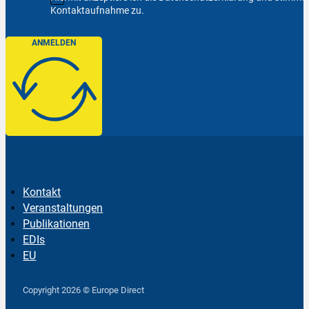
Kontaktaufnahme zu.
ANMELDEN
Kontakt
Veranstaltungen
Publikationen
EDIs
EU
Follow us on Facebook
Follow us on Instagram
Follow us on YouTube
Copyright 2026 © Europe Direct