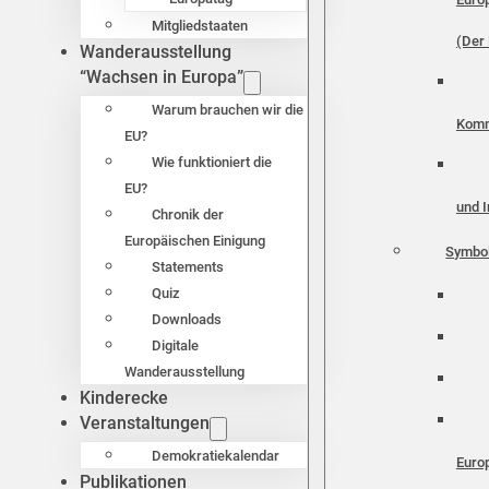
Mitgliedstaaten
(Der 
Wanderausstellung
“Wachsen in Europa”
Warum brauchen wir die
Komm
EU?
Wie funktioniert die
EU?
und I
Chronik der
Europäischen Einigung
Symbo
Statements
Quiz
Downloads
Digitale
Wanderausstellung
Kinderecke
Veranstaltungen
Demokratiekalendar
Euro
Publikationen