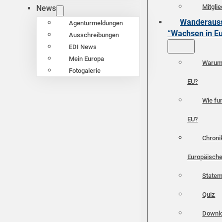
Mitgli
News
Wanderauss
Agenturmeldungen
“Wachsen in E
Ausschreibungen
EDI News
Mein Europa
Warum 
Fotogalerie
EU?
Wie fun
EU?
Chroni
Europäische
Statem
Quiz
Downl