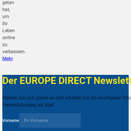
getan
hat,
um
Ihr
Leben
online
zu
verbessern.
Mehr
Der EUROPE DIRECT Newslett
Melden Sie sich gleich an und erhalten Sie die wichtigsten Inf
Veranstaltungen als Mail
Vorname