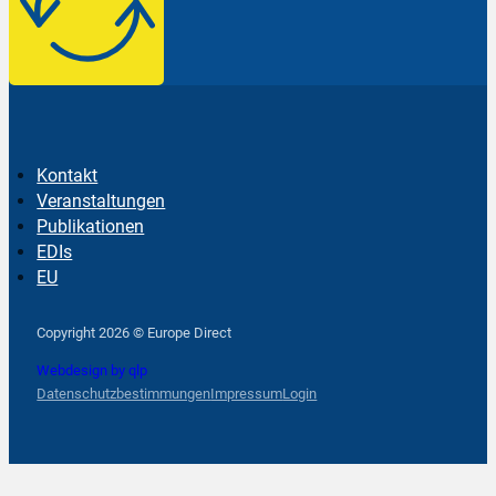
Kontakt
Veranstaltungen
Publikationen
EDIs
EU
Follow us on Facebook
Follow us on Instagram
Follow us on YouTube
Copyright 2026 © Europe Direct
Webdesign by qlp
Datenschutzbestimmungen
Impressum
Login