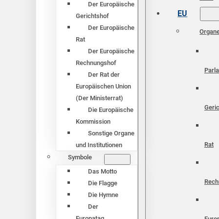
Der Europäische
EU
Gerichtshof
Der Europäische
Organ
Rat
Der Europäische
Rechnungshof
Parl
Der Rat der
Europäischen Union
(Der Ministerrat)
Geri
Die Europäische
Kommission
Sonstige Organe
Rat
und Institutionen
Symbole
Das Motto
Rech
Die Flagge
Die Hymne
Der
Europatag
Euro