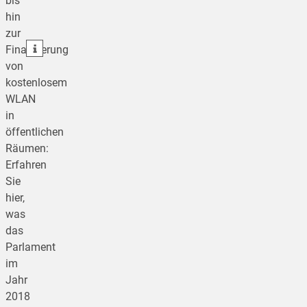
bis
hin
teilen
zur
teilen
Finanzierung
von
kostenlosem
WLAN
in
öffentlichen
Räumen:
Erfahren
Sie
hier,
was
das
Parlament
im
Jahr
2018