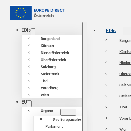
EDIs
EDIs
Burgenland
Burgen
Kärnten
Kärnte
Niederösterreich
Oberösterreich
Nieder
Salzburg
Oberös
Steiermark
Tirol
Salzbu
Vorarlberg
Wien
Steier
EU
Tirol
Organe
Vorarl
Das Europäische
Parlament
Wien