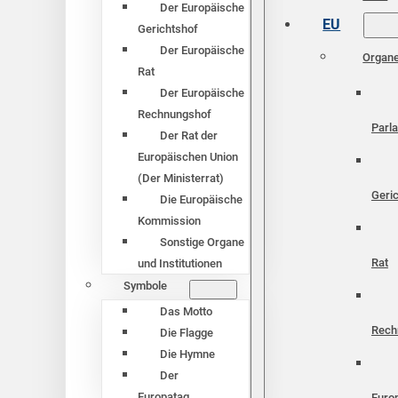
Der Europäische
EU
Gerichtshof
Der Europäische
Organ
Rat
Der Europäische
Rechnungshof
Parl
Der Rat der
Europäischen Union
(Der Ministerrat)
Geri
Die Europäische
Kommission
Sonstige Organe
Rat
und Institutionen
Symbole
Das Motto
Rech
Die Flagge
Die Hymne
Der
Europatag
Euro