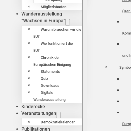
Mitgliedstaaten
(Der 
Wanderausstellung
“Wachsen in Europa”
Warum brauchen wir die
Komm
EU?
Wie funktioniert die
EU?
und I
Chronik der
Europäischen Einigung
Symbo
Statements
Quiz
Downloads
Digitale
Wanderausstellung
Kinderecke
Veranstaltungen
Demokratiekalendar
Euro
Publikationen