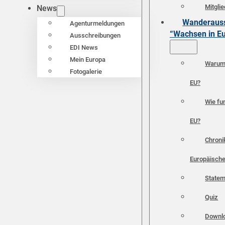
Mitgli
News
Wanderauss
Agenturmeldungen
“Wachsen in E
Ausschreibungen
EDI News
Mein Europa
Warum 
Fotogalerie
EU?
Wie fun
EU?
Chroni
Europäische
Statem
Quiz
Downl