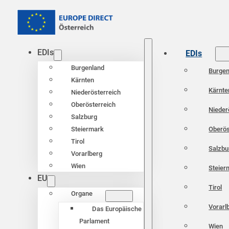
EDIs
EDIs
Burgenland
Burgen
Kärnten
Kärnte
Niederösterreich
Oberösterreich
Nieder
Salzburg
Oberös
Steiermark
Tirol
Salzbu
Vorarlberg
Wien
Steier
EU
Tirol
Organe
Vorarl
Das Europäische
Parlament
Wien