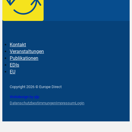
Kontakt
Veranstaltungen
Publikationen
EDIs
EU
Follow us on Facebook
Follow us on Instagram
Follow us on YouTube
Copyright 2026 © Europe Direct
Webdesign by qlp
Datenschutzbestimmungen
Impressum
Login