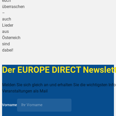
euch
überraschen
–
auch
Lieder
aus
Österreich
sind
dabei!
Der EUROPE DIRECT Newslett
Melden Sie sich gleich an und erhalten Sie die wichtigsten Inf
Veranstaltungen als Mail
Vorname