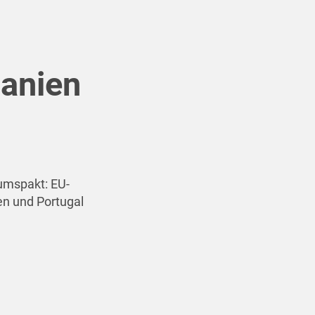
anien
tumspakt: EU-
en und Portugal