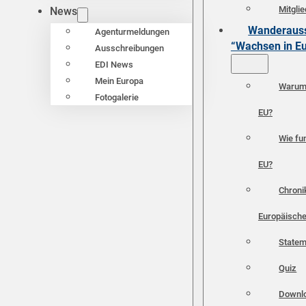
Mitgli
News
Wanderauss
Agenturmeldungen
“Wachsen in E
Ausschreibungen
EDI News
Mein Europa
Warum 
Fotogalerie
EU?
Wie fun
EU?
Chroni
Europäische
Statem
Quiz
Downl