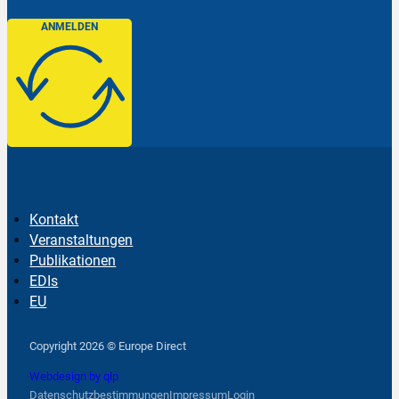
ANMELDEN
Kontakt
Veranstaltungen
Publikationen
EDIs
EU
Follow us on Facebook
Follow us on Instagram
Follow us on YouTube
Copyright 2026 © Europe Direct
Webdesign by qlp
Datenschutzbestimmungen
Impressum
Login