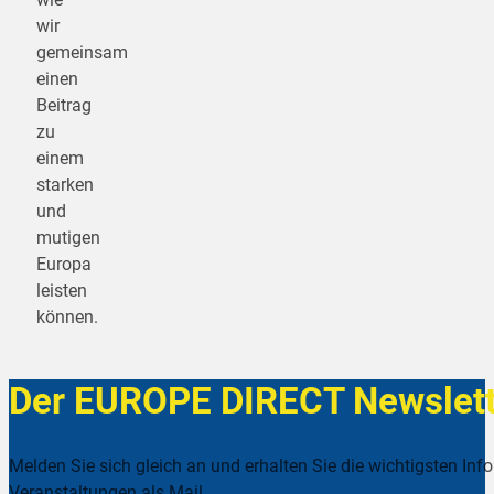
wir
gemeinsam
einen
Beitrag
zu
einem
starken
und
mutigen
Europa
leisten
können.
Der EUROPE DIRECT Newslett
Melden Sie sich gleich an und erhalten Sie die wichtigsten Inf
Veranstaltungen als Mail