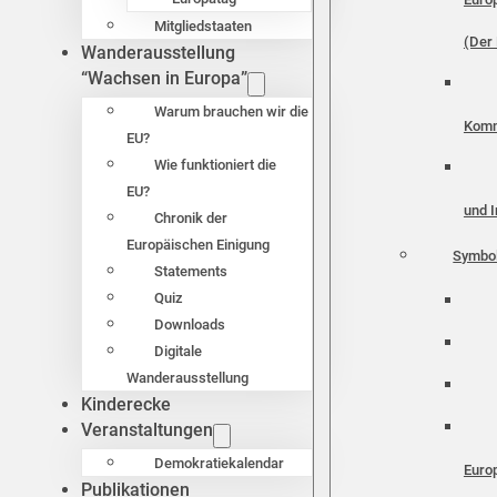
Mitgliedstaaten
(Der 
Wanderausstellung
“Wachsen in Europa”
Warum brauchen wir die
Komm
EU?
Wie funktioniert die
EU?
und I
Chronik der
Europäischen Einigung
Symbo
Statements
Quiz
Downloads
Digitale
Wanderausstellung
Kinderecke
Veranstaltungen
Demokratiekalendar
Euro
Publikationen