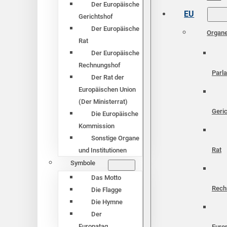
Der Europäische
EU
Gerichtshof
Der Europäische
Organ
Rat
Der Europäische
Rechnungshof
Parl
Der Rat der
Europäischen Union
(Der Ministerrat)
Geri
Die Europäische
Kommission
Sonstige Organe
Rat
und Institutionen
Symbole
Das Motto
Rech
Die Flagge
Die Hymne
Der
Europatag
Euro