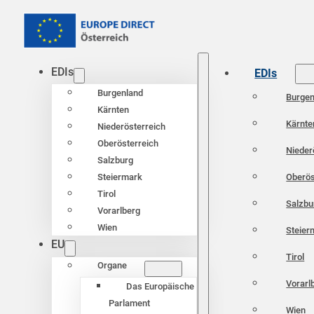
EDIs
EDIs
Burgenland
Burgen
Kärnten
Kärnte
Niederösterreich
Oberösterreich
Nieder
Salzburg
Oberös
Steiermark
Tirol
Salzbu
Vorarlberg
Wien
Steier
EU
Tirol
Organe
Vorarl
Das Europäische
Parlament
Wien