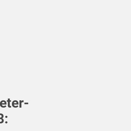
eter-
8: