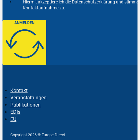
Hiermit akzeptiere ich die Datenschutzerklärung und stimm
Kontaktaufnahme zu.
ANMELDEN
Kontakt
Veranstaltungen
Publikationen
EDIs
EU
Follow us on Facebook
Follow us on Instagram
Follow us on YouTube
Copyright 2026 © Europe Direct