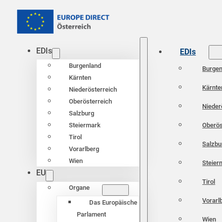
EDIs
EDIs
Burgenland
Burgen
Kärnten
Kärnte
Niederösterreich
Oberösterreich
Nieder
Salzburg
Oberös
Steiermark
Tirol
Salzbu
Vorarlberg
Wien
Steier
EU
Tirol
Organe
Vorarl
Das Europäische
Parlament
Wien