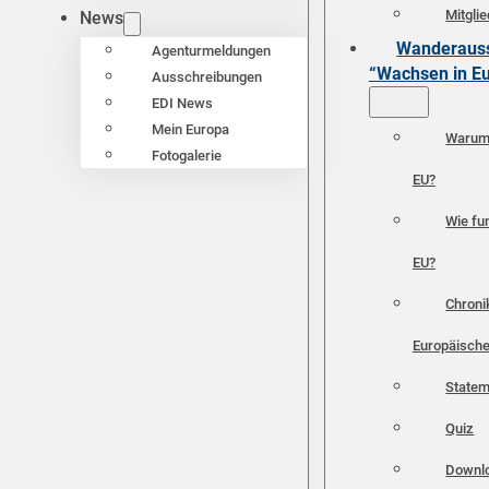
Mitgli
News
Wanderauss
Agenturmeldungen
“Wachsen in E
Ausschreibungen
EDI News
Mein Europa
Warum 
Fotogalerie
EU?
Wie fun
EU?
Chroni
Europäische
Statem
Quiz
Downl