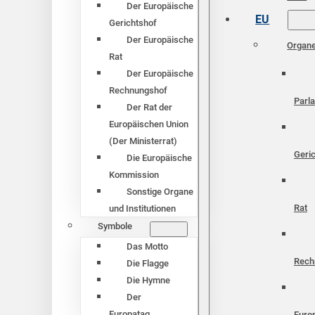
Der Europäische
EU
Gerichtshof
Der Europäische
Organ
Rat
Der Europäische
Rechnungshof
Parl
Der Rat der
Europäischen Union
(Der Ministerrat)
Geri
Die Europäische
Kommission
Sonstige Organe
Rat
und Institutionen
Symbole
Das Motto
Rech
Die Flagge
Die Hymne
Der
Europatag
Euro