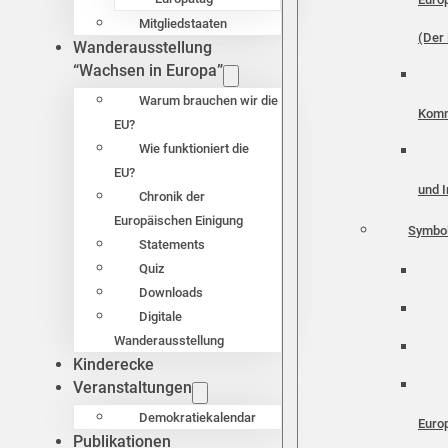
Mitgliedstaaten
(Der 
Wanderausstellung
“Wachsen in Europa”
Warum brauchen wir die
Komm
EU?
Wie funktioniert die
EU?
und I
Chronik der
Europäischen Einigung
Symbo
Statements
Quiz
Downloads
Digitale
Wanderausstellung
Kinderecke
Veranstaltungen
Demokratiekalendar
Euro
Publikationen