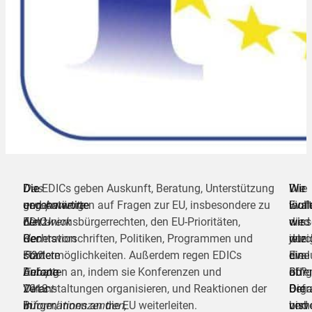
Das
Die
Die EDICs geben Auskunft, Beratung, Unterstützung
Wie
Die
Wir
europaweite
gegenwärtige
und Antworten auf Fragen zur EU, insbesondere zu
läuft
Eval
woll
Netzwerk
EDIC-
den Unionsbürgerrechten, den EU-Prioritäten,
die
wird
wiss
der
Generation
Rechtsvorschriften, Politiken, Programmen und
jetzi
durc
wie
500
startete
Fördermöglichkeiten. Außerdem regen EDICs
Eval
eine
die
Europe-
Anfang
Debatten an, indem sie Konferenzen und
ab?
öffe
Bürg
Direct-
2013
Veranstaltungen organisieren, und Reaktionen der
Die
Befr
Orga
Informationszentren,
in
Bürger/innen an die EU weiterleiten.
bish
verv
und