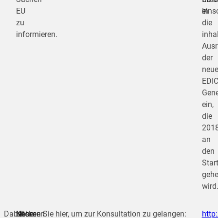
EU
in
eins
zu
die
informieren.
inhal
Ausr
der
neu
EDIC
Gene
ein,
die
201
an
den
Star
geh
wird
Dabei
Unser
Nehmen
Klicken Sie hier, um zur Konsultation zu gelangen:
http