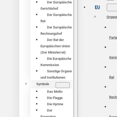
Der Europäische
EU
Gerichtshof
Der Europäische
Organ
Rat
Der Europäische
Rechnungshof
Parl
Der Rat der
Europäischen Union
(Der Ministerrat)
Geri
Die Europäische
Kommission
Sonstige Organe
Rat
und Institutionen
Symbole
Das Motto
Rech
Die Flagge
Die Hymne
Der
Europatag
Euro