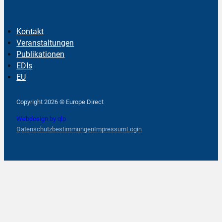
Kontakt
Veranstaltungen
Publikationen
EDIs
EU
Follow us on Facebook
Follow us on Instagram
Follow us on YouTube
Copyright 2026 © Europe Direct
Webdesign by qlp
Datenschutzbestimmungen
Impressum
Login