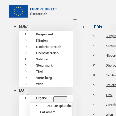
EDIs
EDIs
Burgenland
Burgen
Kärnten
Kärnte
Niederösterreich
Oberösterreich
Nieder
Salzburg
Oberös
Steiermark
Tirol
Salzbu
Vorarlberg
Wien
Steier
EU
Tirol
Organe
Vorarl
Das Europäische
Parlament
Wien