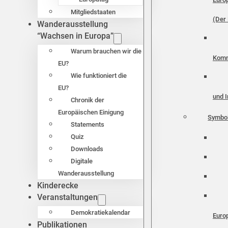
Mitgliedstaaten
(Der 
Wanderausstellung
“Wachsen in Europa”
Warum brauchen wir die
Komm
EU?
Wie funktioniert die
EU?
und I
Chronik der
Europäischen Einigung
Symbo
Statements
Quiz
Downloads
Digitale
Wanderausstellung
Kinderecke
Veranstaltungen
Demokratiekalendar
Euro
Publikationen