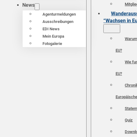
Mitgli
News
Wanderauss
Agenturmeldungen
“Wachsen in E
Ausschreibungen
EDI News
Mein Europa
Warum 
Fotogalerie
EU?
Wie fun
EU?
Chroni
Europäische
Statem
Quiz
Downl