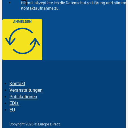
Hiermit akzeptiere ich die Datenschutzerklärung und stimm
Kontaktaufnahme zu.
ANMELDEN
Kontakt
Veranstaltungen
Publikationen
EDIs
EU
Follow us on Facebook
Follow us on Instagram
Follow us on YouTube
Copyright 2026 © Europe Direct