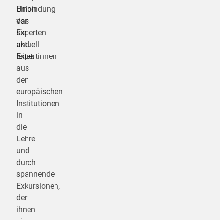
Union
Einbindung
das
von
sie
Experten
aktuell
und
leitet.
Expertinnen
aus
den
europäischen
Institutionen
in
die
Lehre
und
durch
spannende
Exkursionen,
der
ihnen