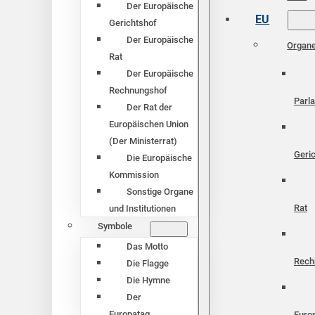
Der Europäische
EU
Gerichtshof
Der Europäische
Organ
Rat
Der Europäische
Rechnungshof
Parl
Der Rat der
Europäischen Union
(Der Ministerrat)
Geri
Die Europäische
Kommission
Sonstige Organe
Rat
und Institutionen
Symbole
Das Motto
Rech
Die Flagge
Die Hymne
Der
Europatag
Euro