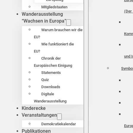
Mitgliedstaaten
(Der 
Wanderausstellung
“Wachsen in Europa”
Warum brauchen wir die
Komm
EU?
Wie funktioniert die
EU?
und I
Chronik der
Europäischen Einigung
Symbo
Statements
Quiz
Downloads
Digitale
Wanderausstellung
Kinderecke
Veranstaltungen
Demokratiekalendar
Euro
Publikationen