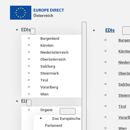
EDIs
EDIs
Burgenland
Burgen
Kärnten
Kärnte
Niederösterreich
Oberösterreich
Nieder
Salzburg
Oberös
Steiermark
Tirol
Salzbu
Vorarlberg
Wien
Steier
EU
Tirol
Organe
Vorarl
Das Europäische
Parlament
Wien