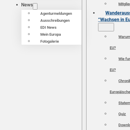
Mitgli
News
Wanderauss
Agenturmeldungen
“Wachsen in E
Ausschreibungen
EDI News
Mein Europa
Warum 
Fotogalerie
EU?
Wie fun
EU?
Chroni
Europäische
Statem
Quiz
Downl