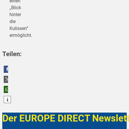
einen
„Blick
hinter
die
Kulissen“
ermöglicht.
Teilen:
teilen
teilen
teilen
Der EUROPE DIRECT Newslett