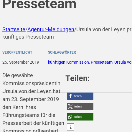
Presseteam
Startseite
/
Agentur-Meldungen
/
Ursula von der Leyen prä
künftiges Presseteam
VERÖFFENTLICHT
SCHLAGWÖRTER
25. September 2019
künftigen Kommission
,
Presseteam
,
Ursula vo
Die gewählte
Teilen:
Kommissionspräsidentin
Ursula von der Leyen hat
teilen
am 23. September 2019
den Kern ihres
teilen
Führungsteams für die
teilen
Pressearbeit der künftigen
Kommission präsentiert: