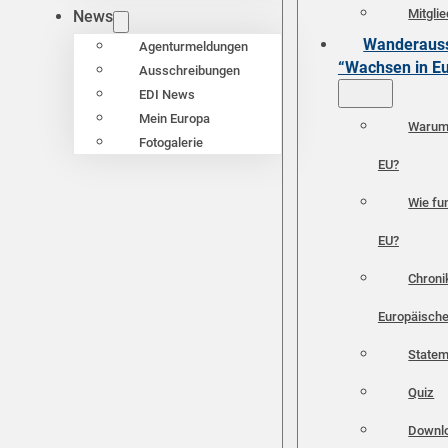
Mitgli
News
Wanderauss
Agenturmeldungen
“Wachsen in E
Ausschreibungen
EDI News
Mein Europa
Warum 
Fotogalerie
EU?
Wie fun
EU?
Chroni
Europäische
Statem
Quiz
Downl