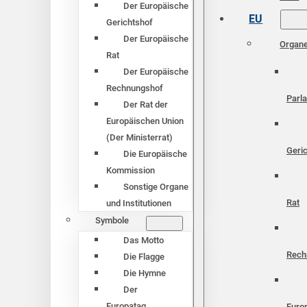
Der Europäische
EU
Gerichtshof
Der Europäische
Organ
Rat
Der Europäische
Rechnungshof
Parl
Der Rat der
Europäischen Union
(Der Ministerrat)
Geri
Die Europäische
Kommission
Sonstige Organe
Rat
und Institutionen
Symbole
Das Motto
Rech
Die Flagge
Die Hymne
Der
Europatag
Euro