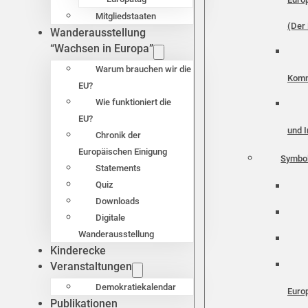
Mitgliedstaaten
(Der 
Wanderausstellung
“Wachsen in Europa”
Warum brauchen wir die
Komm
EU?
Wie funktioniert die
EU?
und I
Chronik der
Europäischen Einigung
Symbo
Statements
Quiz
Downloads
Digitale
Wanderausstellung
Kinderecke
Veranstaltungen
Demokratiekalendar
Euro
Publikationen