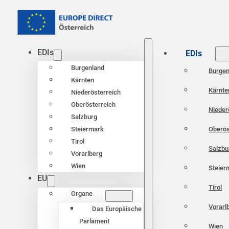
EDIs
EDIs
Burgenland
Burgen
Kärnten
Kärnte
Niederösterreich
Oberösterreich
Nieder
Salzburg
Oberös
Steiermark
Tirol
Salzbu
Vorarlberg
Wien
Steier
EU
Tirol
Organe
Vorarl
Das Europäische
Parlament
Wien