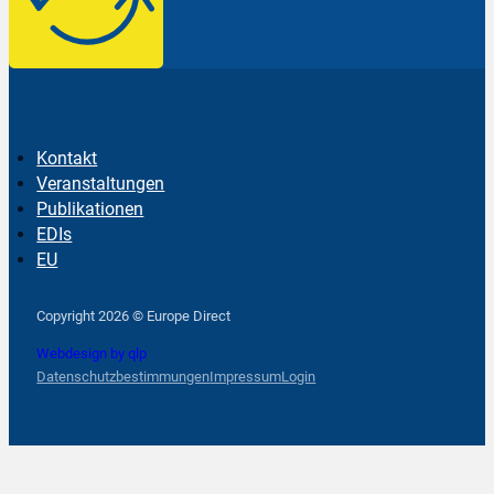
Kontakt
Veranstaltungen
Publikationen
EDIs
EU
Follow us on Facebook
Follow us on Instagram
Follow us on YouTube
Copyright 2026 © Europe Direct
Webdesign by qlp
Datenschutzbestimmungen
Impressum
Login