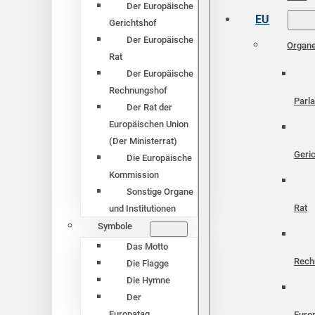
Der Europäische
EU
Gerichtshof
Der Europäische
Organ
Rat
Der Europäische
Rechnungshof
Parl
Der Rat der
Europäischen Union
(Der Ministerrat)
Geri
Die Europäische
Kommission
Sonstige Organe
Rat
und Institutionen
Symbole
Das Motto
Rech
Die Flagge
Die Hymne
Der
Europatag
Euro