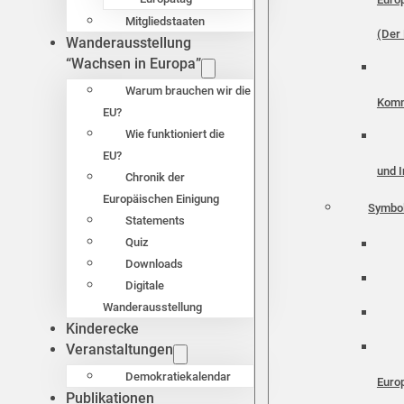
Mitgliedstaaten
(Der 
Wanderausstellung
“Wachsen in Europa”
Warum brauchen wir die
Komm
EU?
Wie funktioniert die
EU?
und I
Chronik der
Europäischen Einigung
Symbo
Statements
Quiz
Downloads
Digitale
Wanderausstellung
Kinderecke
Veranstaltungen
Demokratiekalendar
Euro
Publikationen