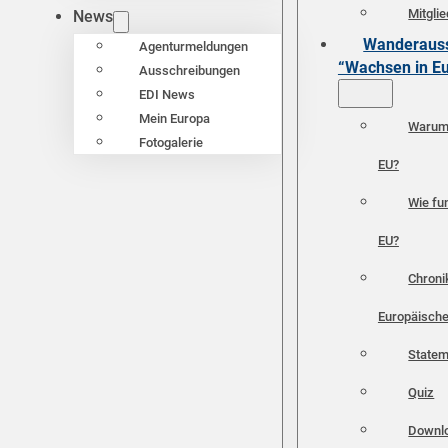
Mitgli
News
Wanderauss
Agenturmeldungen
“Wachsen in E
Ausschreibungen
EDI News
Mein Europa
Warum 
Fotogalerie
EU?
Wie fun
EU?
Chroni
Europäische
Statem
Quiz
Downl