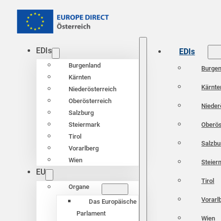
EDIs
EDIs
Burgenland
Burgen
Kärnten
Kärnte
Niederösterreich
Oberösterreich
Nieder
Salzburg
Oberös
Steiermark
Tirol
Salzbu
Vorarlberg
Wien
Steier
EU
Tirol
Organe
Vorarl
Das Europäische
Parlament
Wien