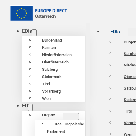
EDIs
EDIs
Burgenland
Burgen
Kärnten
Kärnte
Niederösterreich
Oberösterreich
Nieder
Salzburg
Oberös
Steiermark
Tirol
Salzbu
Vorarlberg
Wien
Steier
EU
Tirol
Organe
Vorarl
Das Europäische
Parlament
Wien