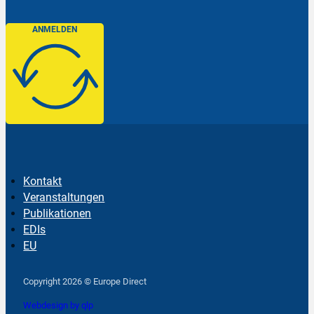
ANMELDEN
Kontakt
Veranstaltungen
Publikationen
EDIs
EU
Follow us on Facebook
Follow us on Instagram
Follow us on YouTube
Copyright 2026 © Europe Direct
Webdesign by qlp