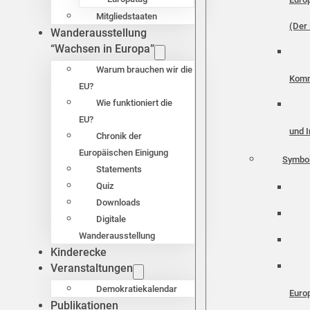
Mitgliedstaaten
(Der 
Wanderausstellung
“Wachsen in Europa”
Warum brauchen wir die
Komm
EU?
Wie funktioniert die
EU?
und I
Chronik der
Europäischen Einigung
Symbo
Statements
Quiz
Downloads
Digitale
Wanderausstellung
Kinderecke
Veranstaltungen
Demokratiekalendar
Euro
Publikationen