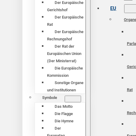
Der Europäische
EU
Gerichtshof
Der Europäische
Organ
Rat
Der Europäische
Rechnungshof
Parl
Der Rat der
Europäischen Union
(Der Ministerrat)
Geri
Die Europäische
Kommission
Sonstige Organe
Rat
und Institutionen
Symbole
Das Motto
Rech
Die Flagge
Die Hymne
Der
Europatag
Euro