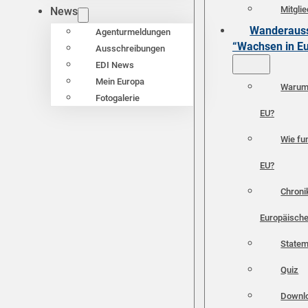
Mitgli
News
Wanderauss
Agenturmeldungen
“Wachsen in E
Ausschreibungen
EDI News
Mein Europa
Warum 
Fotogalerie
EU?
Wie fun
EU?
Chroni
Europäische
Statem
Quiz
Downl