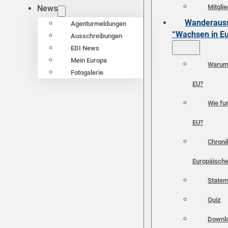
Mitgli
News
Wanderauss
Agenturmeldungen
“Wachsen in E
Ausschreibungen
EDI News
Mein Europa
Warum 
Fotogalerie
EU?
Wie fun
EU?
Chroni
Europäische
Statem
Quiz
Downl