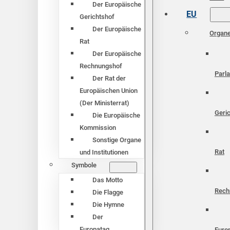
Der Europäische
EU
Gerichtshof
Der Europäische
Organ
Rat
Der Europäische
Rechnungshof
Parl
Der Rat der
Europäischen Union
(Der Ministerrat)
Geri
Die Europäische
Kommission
Sonstige Organe
Rat
und Institutionen
Symbole
Das Motto
Rech
Die Flagge
Die Hymne
Der
Europatag
Euro