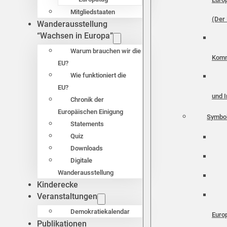
Mitgliedstaaten
(Der 
Wanderausstellung
“Wachsen in Europa”
Warum brauchen wir die
Komm
EU?
Wie funktioniert die
EU?
und I
Chronik der
Europäischen Einigung
Symbo
Statements
Quiz
Downloads
Digitale
Wanderausstellung
Kinderecke
Veranstaltungen
Demokratiekalendar
Euro
Publikationen