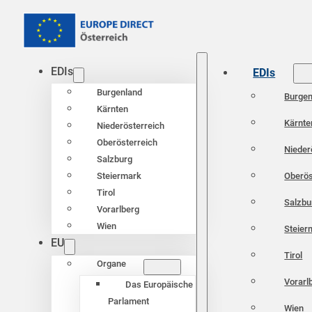
EDIs
EDIs
Burgenland
Burgen
Kärnten
Kärnte
Niederösterreich
Oberösterreich
Nieder
Salzburg
Oberös
Steiermark
Tirol
Salzbu
Vorarlberg
Wien
Steier
EU
Tirol
Organe
Vorarl
Das Europäische
Parlament
Wien