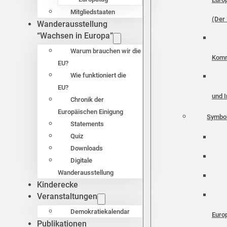
Mitgliedstaaten
(Der 
Wanderausstellung
“Wachsen in Europa”
Warum brauchen wir die
Komm
EU?
Wie funktioniert die
EU?
und I
Chronik der
Europäischen Einigung
Symbo
Statements
Quiz
Downloads
Digitale
Wanderausstellung
Kinderecke
Veranstaltungen
Demokratiekalendar
Euro
Publikationen