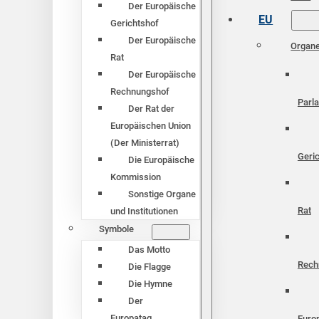
Der Europäische
EU
Gerichtshof
Der Europäische
Organ
Rat
Der Europäische
Rechnungshof
Parl
Der Rat der
Europäischen Union
(Der Ministerrat)
Geri
Die Europäische
Kommission
Sonstige Organe
Rat
und Institutionen
Symbole
Das Motto
Rech
Die Flagge
Die Hymne
Der
Europatag
Euro