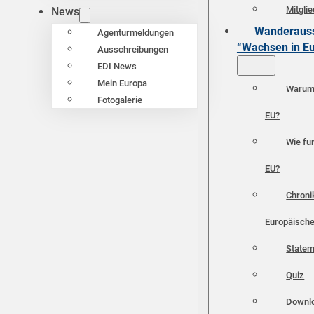
Mitgli
News
Wanderauss
Agenturmeldungen
“Wachsen in E
Ausschreibungen
EDI News
Mein Europa
Warum 
Fotogalerie
EU?
Wie fun
EU?
Chroni
Europäische
Statem
Quiz
Downl