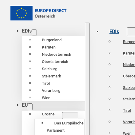
EDIs
EDIs
Burgenland
Burgen
Kärnten
Kärnte
Niederösterreich
Oberösterreich
Nieder
Salzburg
Oberös
Steiermark
Tirol
Salzbu
Vorarlberg
Wien
Steier
EU
Tirol
Organe
Vorarl
Das Europäische
Parlament
Wien