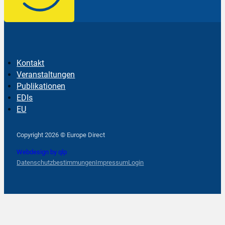
Kontakt
Veranstaltungen
Publikationen
EDIs
EU
Follow us on Facebook
Follow us on Instagram
Follow us on YouTube
Copyright 2026 © Europe Direct
Webdesign by qlp
Datenschutzbestimmungen
Impressum
Login