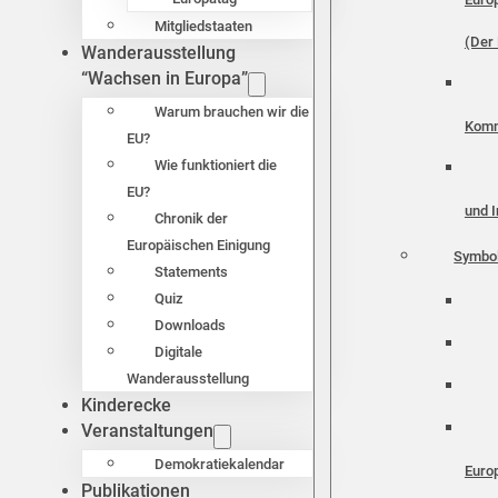
Mitgliedstaaten
(Der 
Wanderausstellung
“Wachsen in Europa”
Warum brauchen wir die
Komm
EU?
Wie funktioniert die
EU?
und I
Chronik der
Europäischen Einigung
Symbo
Statements
Quiz
Downloads
Digitale
Wanderausstellung
Kinderecke
Veranstaltungen
Demokratiekalendar
Euro
Publikationen