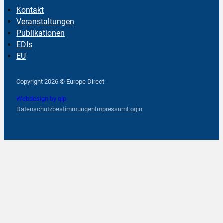
Kontakt
Veranstaltungen
Publikationen
EDIs
EU
Follow us on Facebook
Follow us on Instagram
Follow us on YouTube
Copyright 2026 © Europe Direct
Webdesign by qlp
Datenschutzbestimmungen
Impressum
Login