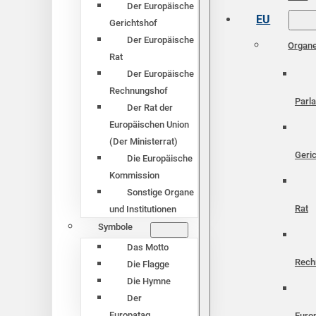
Der Europäische
EU
Gerichtshof
Der Europäische
Organ
Rat
Der Europäische
Rechnungshof
Parl
Der Rat der
Europäischen Union
(Der Ministerrat)
Geri
Die Europäische
Kommission
Sonstige Organe
Rat
und Institutionen
Symbole
Das Motto
Rech
Die Flagge
Die Hymne
Der
Europatag
Euro