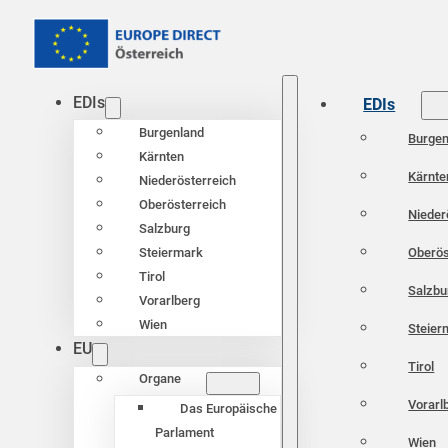
EDIs
EDIs
Burgenland
Burgen
Kärnten
Kärnte
Niederösterreich
Oberösterreich
Nieder
Salzburg
Oberös
Steiermark
Tirol
Salzbu
Vorarlberg
Wien
Steier
EU
Tirol
Organe
Vorarl
Das Europäische
Parlament
Wien