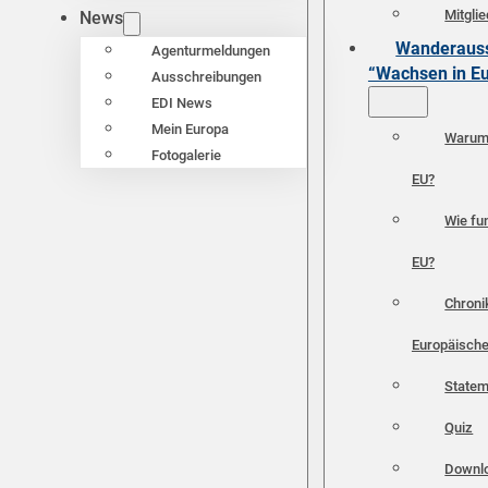
Mitgli
News
Wanderauss
Agenturmeldungen
“Wachsen in E
Ausschreibungen
EDI News
Mein Europa
Warum 
Fotogalerie
EU?
Wie fun
EU?
Chroni
Europäische
Statem
Quiz
Downl