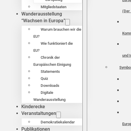
Mitgliedstaaten
(Der 
Wanderausstellung
“Wachsen in Europa”
Warum brauchen wir die
Komm
EU?
Wie funktioniert die
EU?
und I
Chronik der
Europäischen Einigung
Symbo
Statements
Quiz
Downloads
Digitale
Wanderausstellung
Kinderecke
Veranstaltungen
Demokratiekalendar
Euro
Publikationen