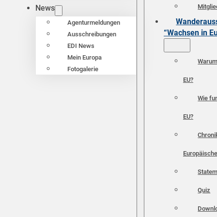
Mitgli
News
Wanderauss
Agenturmeldungen
“Wachsen in E
Ausschreibungen
EDI News
Mein Europa
Warum 
Fotogalerie
EU?
Wie fun
EU?
Chroni
Europäische
Statem
Quiz
Downl