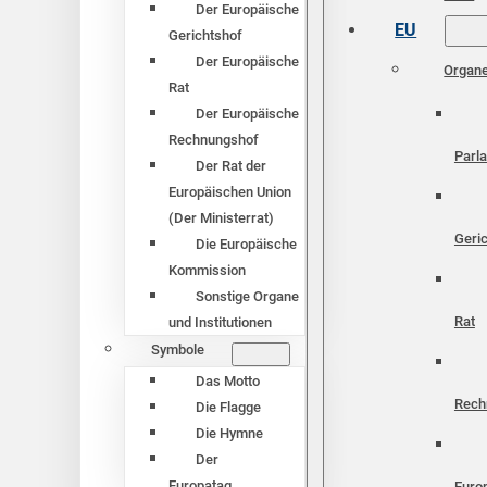
Der Europäische
EU
Gerichtshof
Der Europäische
Organ
Rat
Der Europäische
Rechnungshof
Parl
Der Rat der
Europäischen Union
(Der Ministerrat)
Geri
Die Europäische
Kommission
Sonstige Organe
Rat
und Institutionen
Symbole
Das Motto
Rech
Die Flagge
Die Hymne
Der
Europatag
Euro