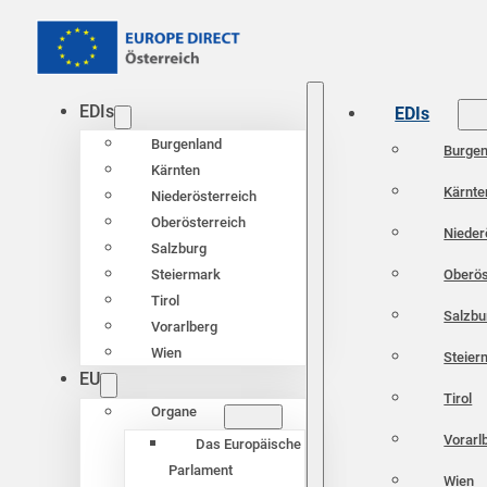
EDIs
EDIs
Burgenland
Burgen
Kärnten
Kärnte
Niederösterreich
Oberösterreich
Nieder
Salzburg
Oberös
Steiermark
Tirol
Salzbu
Vorarlberg
Wien
Steier
EU
Tirol
Organe
Vorarl
Das Europäische
Parlament
Wien