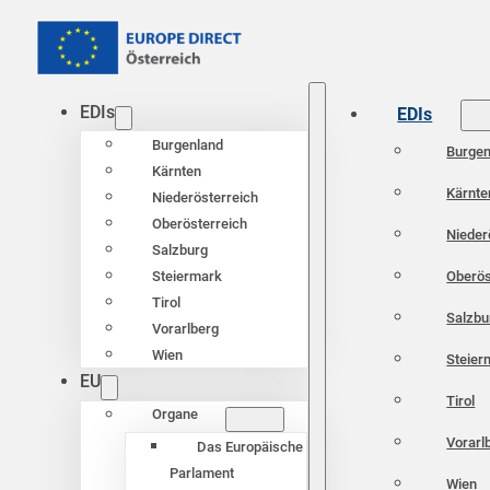
EDIs
EDIs
Burgenland
Burgen
Kärnten
Kärnte
Niederösterreich
Oberösterreich
Nieder
Salzburg
Oberös
Steiermark
Tirol
Salzbu
Vorarlberg
Wien
Steier
EU
Tirol
Organe
Vorarl
Das Europäische
Parlament
Wien