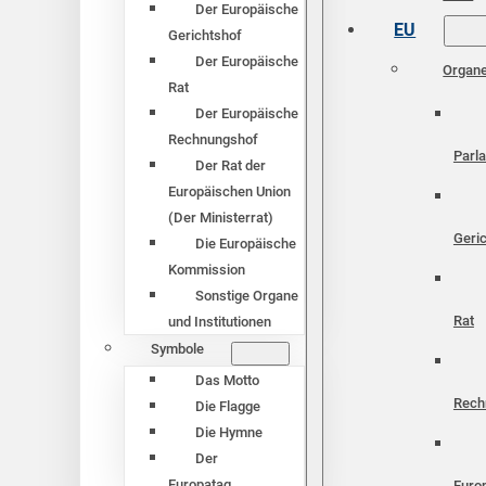
Der Europäische
EU
Gerichtshof
Der Europäische
Organ
Rat
Der Europäische
Rechnungshof
Parl
Der Rat der
Europäischen Union
(Der Ministerrat)
Geri
Die Europäische
Kommission
Sonstige Organe
Rat
und Institutionen
Symbole
Das Motto
Rech
Die Flagge
Die Hymne
Der
Europatag
Euro