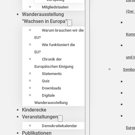
Mitgliedstaaten
(Der 
Wanderausstellung
“Wachsen in Europa”
Warum brauchen wir die
Komm
EU?
Wie funktioniert die
EU?
und I
Chronik der
Europäischen Einigung
Symbo
Statements
Quiz
Downloads
Digitale
Wanderausstellung
Kinderecke
Veranstaltungen
Demokratiekalendar
Euro
Publikationen