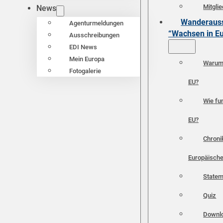
Mitgli
News
Wanderauss
Agenturmeldungen
“Wachsen in E
Ausschreibungen
EDI News
Mein Europa
Warum 
Fotogalerie
EU?
Wie fun
EU?
Chroni
Europäische
Statem
Quiz
Downl