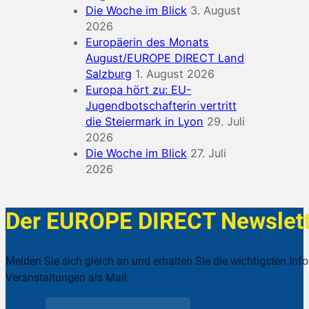
Die Woche im Blick
3. August
2026
Europäerin des Monats
August/EUROPE DIRECT Land
Salzburg
1. August 2026
Europa hört zu: EU-
Jugendbotschafterin vertritt
die Steiermark in Lyon
29. Juli
2026
Die Woche im Blick
27. Juli
2026
Der EUROPE DIRECT Newslett
Melden Sie sich gleich an und erhalten Sie die wichtigsten Inf
Veranstaltungen als Mail