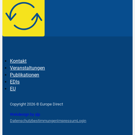
Kontakt
Veranstaltungen
Publikationen
EDIs
EU
Follow us on Facebook
Follow us on Instagram
Follow us on YouTube
Copyright 2026 © Europe Direct
Webdesign by qlp
Datenschutzbestimmungen
Impressum
Login