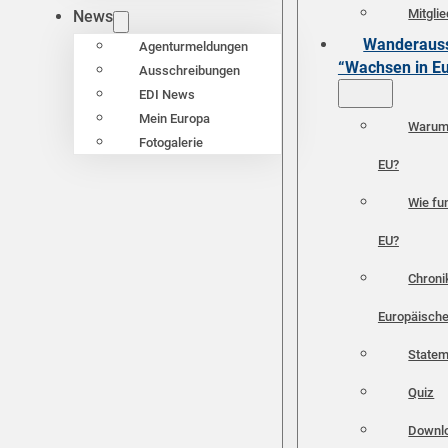
Mitgli
News
Wanderauss
Agenturmeldungen
“Wachsen in E
Ausschreibungen
EDI News
Mein Europa
Warum 
Fotogalerie
EU?
Wie fun
EU?
Chroni
Europäische
Statem
Quiz
Downl