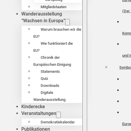
Mitgliedstaaten
(Der 
Wanderausstellung
“Wachsen in Europa”
Warum brauchen wir die
Komm
EU?
Wie funktioniert die
EU?
und I
Chronik der
Europäischen Einigung
Symbo
Statements
Quiz
Downloads
Digitale
Wanderausstellung
Kinderecke
Veranstaltungen
Demokratiekalendar
Euro
Publikationen