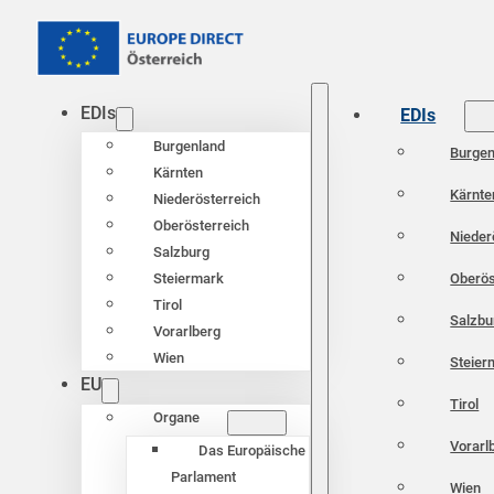
EDIs
EDIs
Burgenland
Burgen
Kärnten
Kärnte
Niederösterreich
Oberösterreich
Nieder
Salzburg
Oberös
Steiermark
Tirol
Salzbu
Vorarlberg
Wien
Steier
EU
Tirol
Organe
Vorarl
Das Europäische
Parlament
Wien