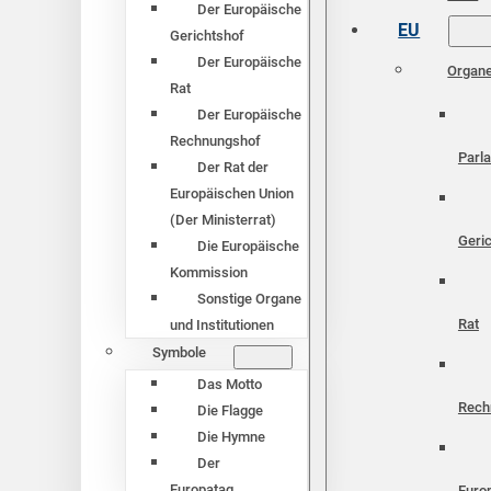
Der Europäische
EU
Gerichtshof
Der Europäische
Organ
Rat
Der Europäische
Rechnungshof
Parl
Der Rat der
Europäischen Union
(Der Ministerrat)
Geri
Die Europäische
Kommission
Sonstige Organe
Rat
und Institutionen
Symbole
Das Motto
Rech
Die Flagge
Die Hymne
Der
Europatag
Euro