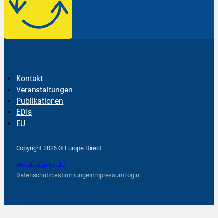
Kontakt
Veranstaltungen
Publikationen
EDIs
EU
Follow us on Facebook
Follow us on Instagram
Follow us on YouTube
Copyright 2026 © Europe Direct
Webdesign by qlp
Datenschutzbestimmungen
Impressum
Login