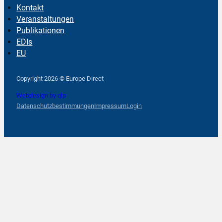
Kontakt
Veranstaltungen
Publikationen
EDIs
EU
Follow us on Facebook
Follow us on Instagram
Follow us on YouTube
Copyright 2026 © Europe Direct
Webdesign by qlp
Datenschutzbestimmungen
Impressum
Login