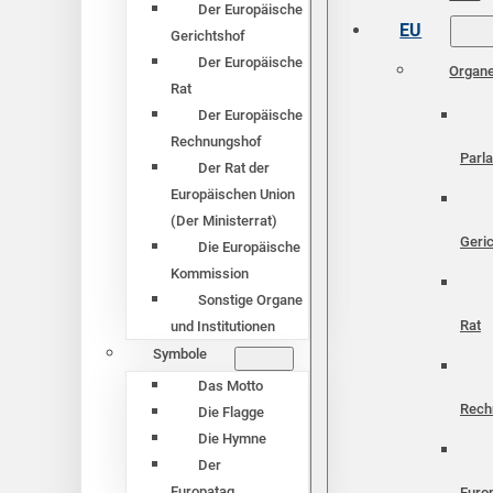
Der Europäische
EU
Gerichtshof
Der Europäische
Organ
Rat
Der Europäische
Rechnungshof
Parl
Der Rat der
Europäischen Union
(Der Ministerrat)
Geri
Die Europäische
Kommission
Sonstige Organe
Rat
und Institutionen
Symbole
Das Motto
Rech
Die Flagge
Die Hymne
Der
Europatag
Euro