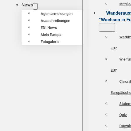
Mitgli
News
Wanderauss
Agenturmeldungen
“Wachsen in E
Ausschreibungen
EDI News
Mein Europa
Warum 
Fotogalerie
EU?
Wie fun
EU?
Chroni
Europäische
Statem
Quiz
Downl