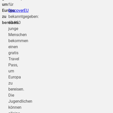
um
für
Europa
DiscoverEU
zu
bekanntgegeben:
bereisen.
60.950
junge
Menschen
bekommen
einen
gratis
Travel
Pass,
um
Europa
zu
bereisen.
Die
Jugendlichen
können