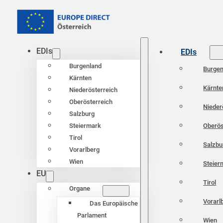
EDIs
EDIs
Burgenland
Burgen
Kärnten
Kärnte
Niederösterreich
Oberösterreich
Nieder
Salzburg
Oberös
Steiermark
Tirol
Salzbu
Vorarlberg
Wien
Steier
EU
Tirol
Organe
Vorarl
Das Europäische
Parlament
Wien