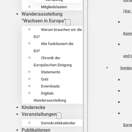
Mitgliedstaaten
(Der 
Wanderausstellung
“Wachsen in Europa”
Warum brauchen wir die
Komm
EU?
Wie funktioniert die
EU?
und I
Chronik der
Europäischen Einigung
Symbo
Statements
Quiz
Downloads
Digitale
Wanderausstellung
Kinderecke
Veranstaltungen
Demokratiekalendar
Euro
Publikationen