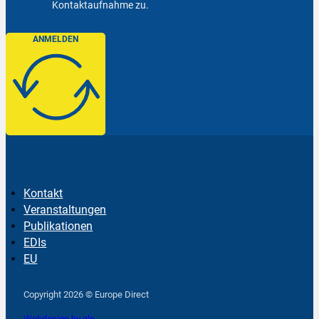
Kontaktaufnahme zu.
ANMELDEN
Kontakt
Veranstaltungen
Publikationen
EDIs
EU
Follow us on Facebook
Follow us on Instagram
Follow us on YouTube
Copyright 2026 © Europe Direct
Webdesign by qlp