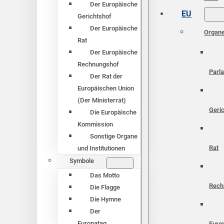
Der Europäische
EU
Gerichtshof
Der Europäische
Organ
Rat
Der Europäische
Rechnungshof
Parl
Der Rat der
Europäischen Union
(Der Ministerrat)
Geri
Die Europäische
Kommission
Sonstige Organe
Rat
und Institutionen
Symbole
Das Motto
Rech
Die Flagge
Die Hymne
Der
Europatag
Euro