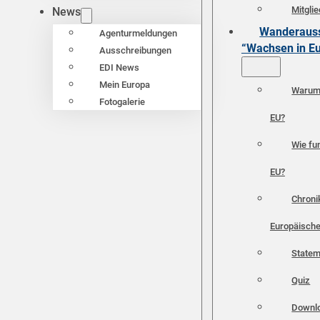
Mitgli
News
Wanderauss
Agenturmeldungen
“Wachsen in E
Ausschreibungen
EDI News
Mein Europa
Warum 
Fotogalerie
EU?
Wie fun
EU?
Chroni
Europäische
Statem
Quiz
Downl