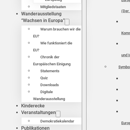
Mitgliedstaaten
(Der 
Wanderausstellung
“Wachsen in Europa”
Warum brauchen wir die
Komm
EU?
Wie funktioniert die
EU?
und I
Chronik der
Europäischen Einigung
Symbo
Statements
Quiz
Downloads
Digitale
Wanderausstellung
Kinderecke
Veranstaltungen
Demokratiekalendar
Euro
Publikationen