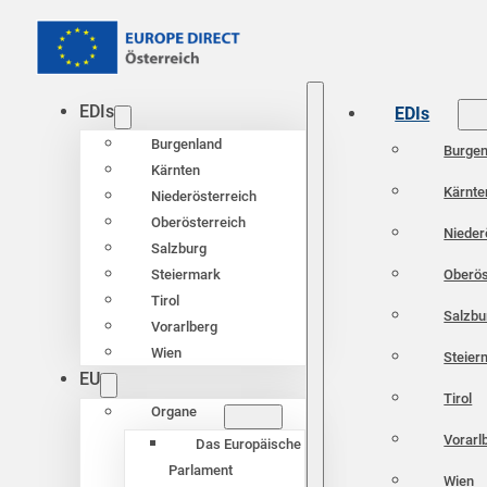
EDIs
EDIs
Burgenland
Burgen
Kärnten
Kärnte
Niederösterreich
Oberösterreich
Nieder
Salzburg
Oberös
Steiermark
Tirol
Salzbu
Vorarlberg
Wien
Steier
EU
Tirol
Organe
Vorarl
Das Europäische
Parlament
Wien