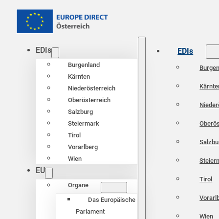
EDIs
EDIs
Burgenland
Burgen
Kärnten
Kärnte
Niederösterreich
Oberösterreich
Nieder
Salzburg
Oberös
Steiermark
Tirol
Salzbu
Vorarlberg
Wien
Steier
EU
Tirol
Organe
Vorarl
Das Europäische
Parlament
Wien