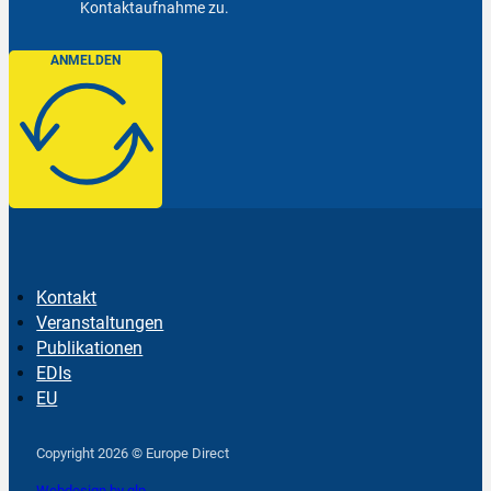
Kontaktaufnahme zu.
ANMELDEN
Kontakt
Veranstaltungen
Publikationen
EDIs
EU
Follow us on Facebook
Follow us on Instagram
Follow us on YouTube
Copyright 2026 © Europe Direct
Webdesign by qlp