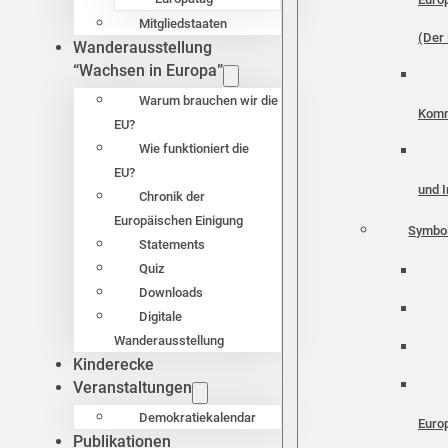
Mitgliedstaaten
(Der 
Wanderausstellung
“Wachsen in Europa”
Warum brauchen wir die
Komm
EU?
Wie funktioniert die
EU?
und I
Chronik der
Europäischen Einigung
Symbo
Statements
Quiz
Downloads
Digitale
Wanderausstellung
Kinderecke
Veranstaltungen
Demokratiekalendar
Euro
Publikationen