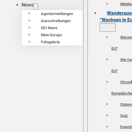
Mitgli
News
Wanderauss
Agenturmeldungen
“Wachsen in E
Ausschreibungen
EDI News
Mein Europa
Warum 
Fotogalerie
EU?
Wie fun
EU?
Chroni
Europäische
Statem
Quiz
Downl