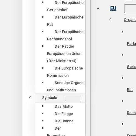
Der Europäische
EU
Gerichtshof
Der Europäische
Organ
Rat
Der Europäische
Rechnungshof
Parl
Der Rat der
Europäischen Union
(Der Ministerrat)
Geri
Die Europäische
Kommission
Sonstige Organe
Rat
und Institutionen
Symbole
Das Motto
Rech
Die Flagge
Die Hymne
Der
Europatag
Euro