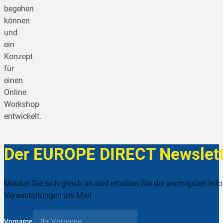
begehen
können
und
ein
Konzept
für
einen
Online
Workshop
entwickelt.
Der EUROPE DIRECT Newslett
Melden Sie sich gleich an und erhalten Sie die wichtigsten Inf
Veranstaltungen als Mail
Vorname