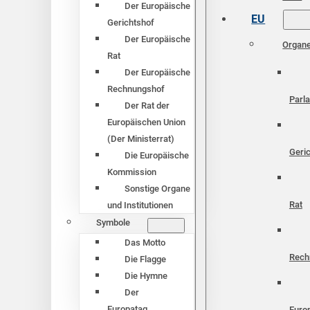
Der Europäische
EU
Gerichtshof
Der Europäische
Organ
Rat
Der Europäische
Rechnungshof
Parl
Der Rat der
Europäischen Union
(Der Ministerrat)
Geri
Die Europäische
Kommission
Sonstige Organe
Rat
und Institutionen
Symbole
Das Motto
Rech
Die Flagge
Die Hymne
Der
Europatag
Euro