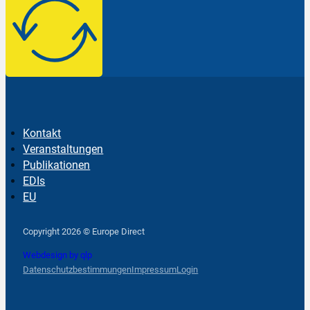
Kontakt
Veranstaltungen
Publikationen
EDIs
EU
Follow us on Facebook
Follow us on Instagram
Follow us on YouTube
Copyright 2026 © Europe Direct
Webdesign by qlp
Datenschutzbestimmungen
Impressum
Login