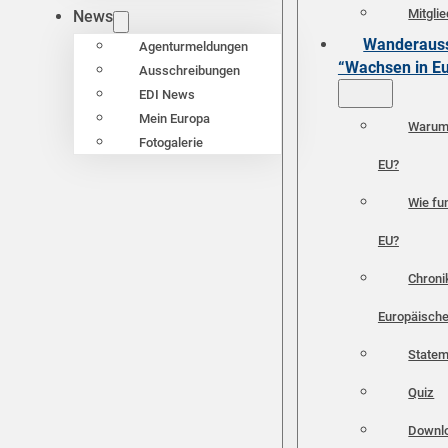
Mitgli
News
Wanderauss
Agenturmeldungen
“Wachsen in E
Ausschreibungen
EDI News
Mein Europa
Warum 
Fotogalerie
EU?
Wie fun
EU?
Chroni
Europäische
Statem
Quiz
Downl