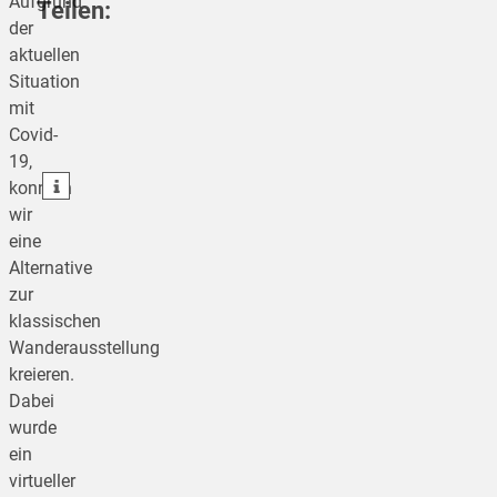
Aufgrund
Teilen:
der
aktuellen
Situation
teilen
mit
Covid-
teilen
19,
teilen
konnten
wir
eine
Alternative
zur
klassischen
Wanderausstellung
kreieren.
Dabei
wurde
ein
virtueller