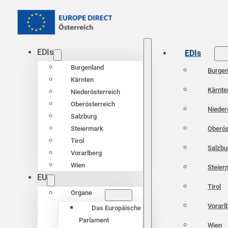
EDIs
EDIs
Burgenland
Burgen
Kärnten
Kärnte
Niederösterreich
Oberösterreich
Nieder
Salzburg
Oberös
Steiermark
Tirol
Salzbu
Vorarlberg
Wien
Steier
EU
Tirol
Organe
Vorarl
Das Europäische
Parlament
Wien