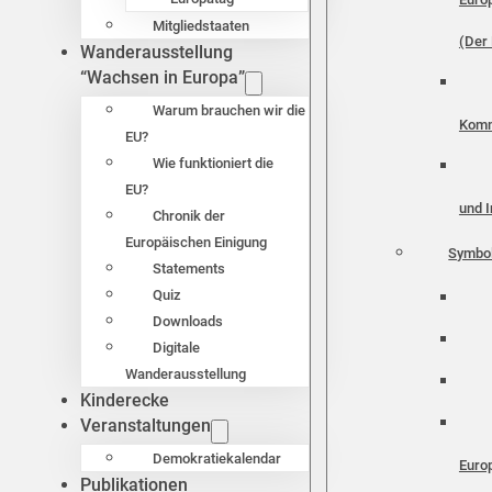
Mitgliedstaaten
(Der 
Wanderausstellung
“Wachsen in Europa”
Warum brauchen wir die
Komm
EU?
Wie funktioniert die
EU?
und I
Chronik der
Europäischen Einigung
Symbo
Statements
Quiz
Downloads
Digitale
Wanderausstellung
Kinderecke
Veranstaltungen
Demokratiekalendar
Euro
Publikationen