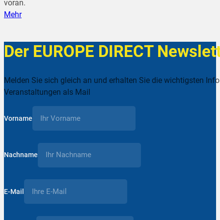
voran.
Mehr
Der EUROPE DIRECT Newslett
Melden Sie sich gleich an und erhalten Sie die wichtigsten Inf
Veranstaltungen als Mail
Vorname
Nachname
E-Mail