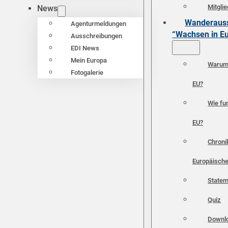
Mitgli
News
Wanderauss
Agenturmeldungen
“Wachsen in E
Ausschreibungen
EDI News
Mein Europa
Warum 
Fotogalerie
EU?
Wie fun
EU?
Chroni
Europäische
Statem
Quiz
Downl