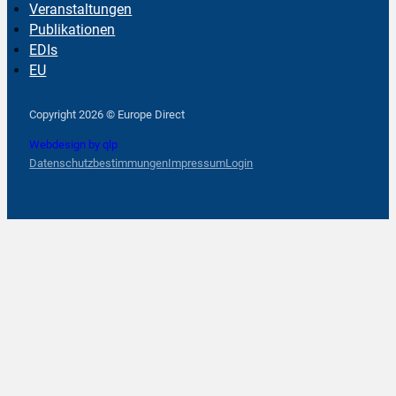
Veranstaltungen
Publikationen
EDIs
EU
Follow us on Facebook
Follow us on Instagram
Follow us on YouTube
Copyright 2026 © Europe Direct
Webdesign by qlp
Datenschutzbestimmungen
Impressum
Login