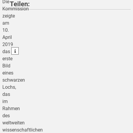
Die
Teilen:
Kommission
zeigte
am
teilen
10.
April
teilen
2019
teilen
das
erste
Bild
eines
schwarzen
Lochs,
das
im
Rahmen
des
weltweiten
wissenschaftlichen