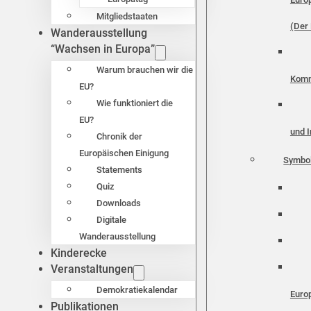
Mitgliedstaaten
(Der 
Wanderausstellung
“Wachsen in Europa”
Warum brauchen wir die
Komm
EU?
Wie funktioniert die
EU?
und I
Chronik der
Europäischen Einigung
Symbo
Statements
Quiz
Downloads
Digitale
Wanderausstellung
Kinderecke
Veranstaltungen
Demokratiekalendar
Euro
Publikationen