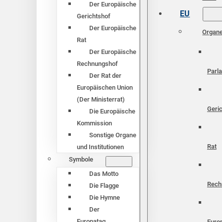
Der Europäische
EU
Gerichtshof
Der Europäische
Organ
Rat
Der Europäische
Rechnungshof
Parl
Der Rat der
Europäischen Union
(Der Ministerrat)
Geri
Die Europäische
Kommission
Sonstige Organe
Rat
und Institutionen
Symbole
Das Motto
Rech
Die Flagge
Die Hymne
Der
Europatag
Euro