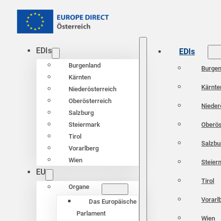
EDIs
EDIs
Burgenland
Burgen
Kärnten
Kärnte
Niederösterreich
Oberösterreich
Nieder
Salzburg
Oberös
Steiermark
Tirol
Salzbu
Vorarlberg
Wien
Steier
EU
Tirol
Organe
Vorarl
Das Europäische
Parlament
Wien