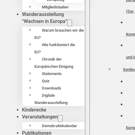
Mitgliedstaaten
(Der 
Wanderausstellung
“Wachsen in Europa”
Warum brauchen wir die
Komm
EU?
Wie funktioniert die
EU?
und I
Chronik der
Europäischen Einigung
Symbo
Statements
Quiz
Downloads
Digitale
Wanderausstellung
Kinderecke
Veranstaltungen
Demokratiekalendar
Euro
Publikationen