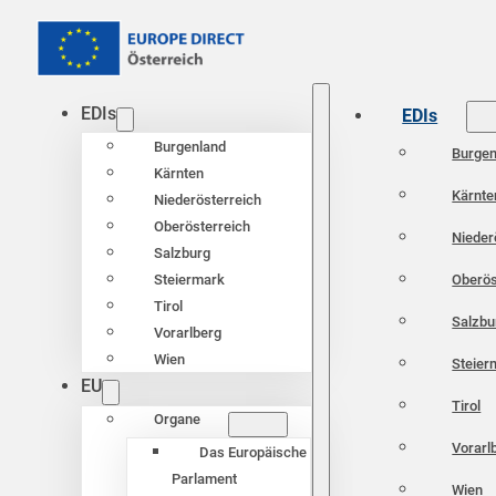
EDIs
EDIs
Burgenland
Burgen
Kärnten
Kärnte
Niederösterreich
Oberösterreich
Nieder
Salzburg
Oberös
Steiermark
Tirol
Salzbu
Vorarlberg
Wien
Steier
EU
Tirol
Organe
Vorarl
Das Europäische
Parlament
Wien