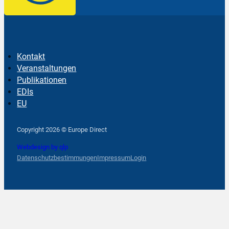
Kontakt
Veranstaltungen
Publikationen
EDIs
EU
Follow us on Facebook
Follow us on Instagram
Follow us on YouTube
Copyright 2026 © Europe Direct
Webdesign by qlp
Datenschutzbestimmungen
Impressum
Login