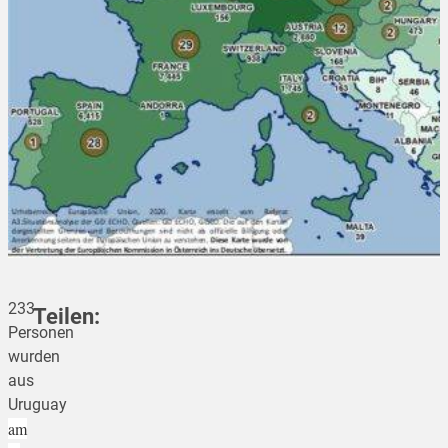
233
Teilen:
Personen
wurden
aus
teilen
Uruguay
am
teilen