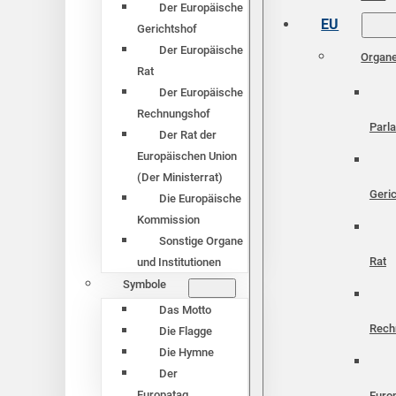
Der Europäische
EU
Gerichtshof
Der Europäische
Organ
Rat
Der Europäische
Rechnungshof
Parl
Der Rat der
Europäischen Union
(Der Ministerrat)
Geri
Die Europäische
Kommission
Sonstige Organe
Rat
und Institutionen
Symbole
Das Motto
Rech
Die Flagge
Die Hymne
Der
Europatag
Euro