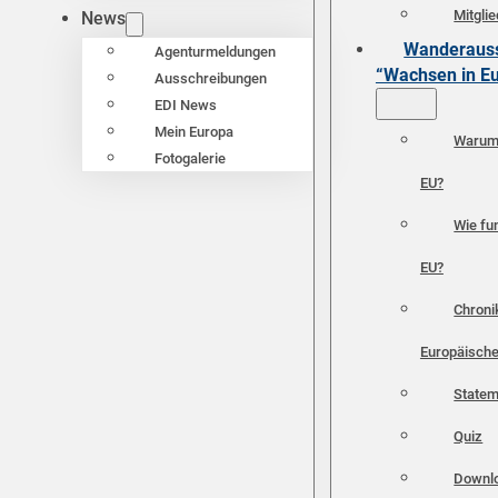
Mitgli
News
Wanderauss
Agenturmeldungen
“Wachsen in E
Ausschreibungen
EDI News
Mein Europa
Warum 
Fotogalerie
EU?
Wie fun
EU?
Chroni
Europäische
Statem
Quiz
Downl