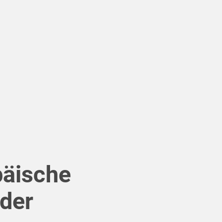
päische
 der