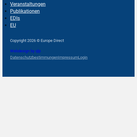
Veranstaltungen
Publikationen
EDIs
EU
Follow us on Facebook
Follow us on Instagram
Follow us on YouTube
Copyright 2026 © Europe Direct
Webdesign by qlp
Datenschutzbestimmungen
Impressum
Login