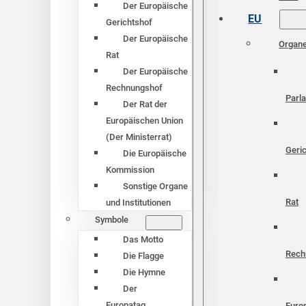
Der Europäische
EU
Gerichtshof
Der Europäische
Organ
Rat
Der Europäische
Rechnungshof
Parl
Der Rat der
Europäischen Union
(Der Ministerrat)
Geri
Die Europäische
Kommission
Sonstige Organe
Rat
und Institutionen
Symbole
Das Motto
Rech
Die Flagge
Die Hymne
Der
Europatag
Euro