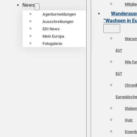
Mitgli
News
Wanderauss
Agenturmeldungen
“Wachsen in E
Ausschreibungen
EDI News
Mein Europa
Warum 
Fotogalerie
EU?
Wie fun
EU?
Chroni
Europäische
Statem
Quiz
Downl