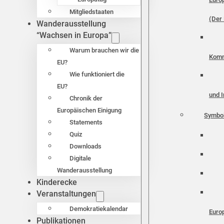
Mitgliedstaaten
(Der 
Wanderausstellung
“Wachsen in Europa”
Warum brauchen wir die
Komm
EU?
Wie funktioniert die
EU?
und I
Chronik der
Europäischen Einigung
Symbo
Statements
Quiz
Downloads
Digitale
Wanderausstellung
Kinderecke
Veranstaltungen
Demokratiekalendar
Euro
Publikationen