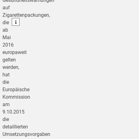
Gesundheitswarnungen
auf
teilen
Zigarettenpackungen,
teilen
die
ab
Mai
2016
europaweit
gelten
werden,
hat
die
Europäische
Kommission
am
9.10.2015
die
detaillierten
Umsetzungsvorgaben