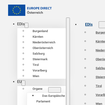
EDIs
EDIs
Burgenland
Burgen
Kärnten
Kärnte
Niederösterreich
Oberösterreich
Nieder
Salzburg
Oberös
Steiermark
Tirol
Salzbu
Vorarlberg
Wien
Steier
EU
Tirol
Organe
Vorarl
Das Europäische
Parlament
Wien