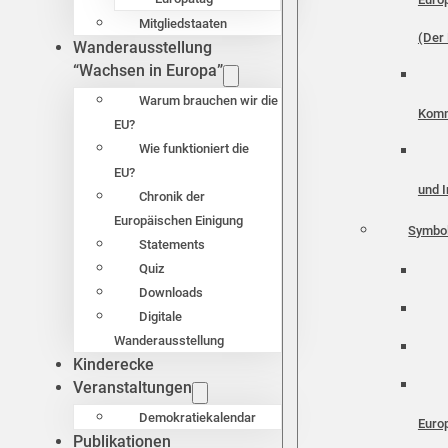
Mitgliedstaaten
(Der 
Wanderausstellung
“Wachsen in Europa”
Warum brauchen wir die
Komm
EU?
Wie funktioniert die
EU?
und I
Chronik der
Europäischen Einigung
Symbo
Statements
Quiz
Downloads
Digitale
Wanderausstellung
Kinderecke
Veranstaltungen
Demokratiekalendar
Euro
Publikationen