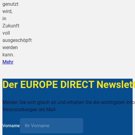
genutzt
wird,
in
Zukunft
voll
ausgeschöpft
werden
kann.
Mehr
Der EUROPE DIRECT Newslett
Melden Sie sich gleich an und erhalten Sie die wichtigsten Inf
Veranstaltungen als Mail
Vorname