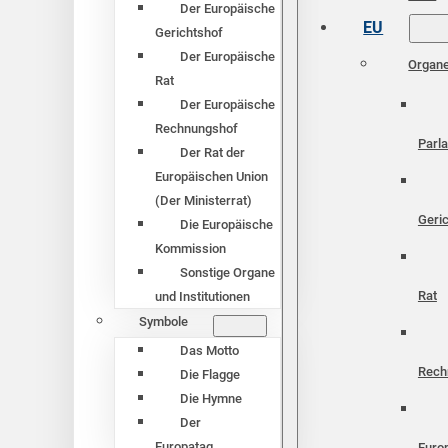
Der Europäische
EU
Gerichtshof
Der Europäische
Organ
Rat
Der Europäische
Rechnungshof
Parl
Der Rat der
Europäischen Union
(Der Ministerrat)
Geri
Die Europäische
Kommission
Sonstige Organe
Rat
und Institutionen
Symbole
Das Motto
Rech
Die Flagge
Die Hymne
Der
Europatag
Euro