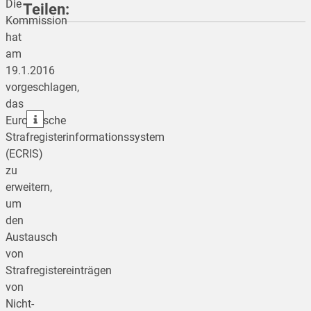
Die
Teilen:
Kommission
hat
am
teilen
19.1.2016
vorgeschlagen,
teilen
das
teilen
Europäische
Strafregisterinformationssystem
(ECRIS)
zu
erweitern,
um
den
Austausch
von
Strafregistereinträgen
von
Nicht-