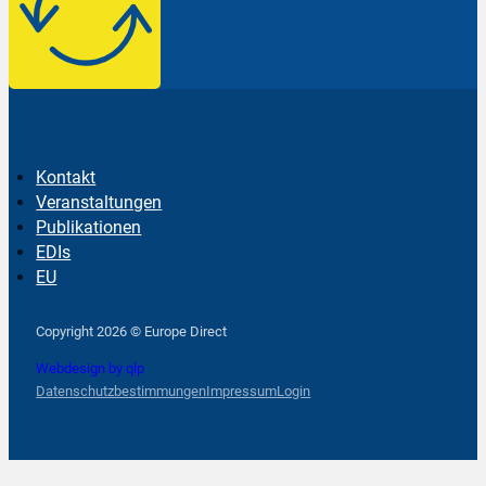
Kontakt
Veranstaltungen
Publikationen
EDIs
EU
Follow us on Facebook
Follow us on Instagram
Follow us on YouTube
Copyright 2026 © Europe Direct
Webdesign by qlp
Datenschutzbestimmungen
Impressum
Login