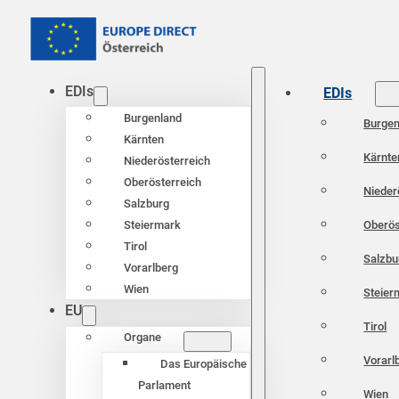
EDIs
EDIs
Burgenland
Burgen
Kärnten
Kärnte
Niederösterreich
Oberösterreich
Nieder
Salzburg
Oberös
Steiermark
Tirol
Salzbu
Vorarlberg
Wien
Steier
EU
Tirol
Organe
Vorarl
Das Europäische
Parlament
Wien