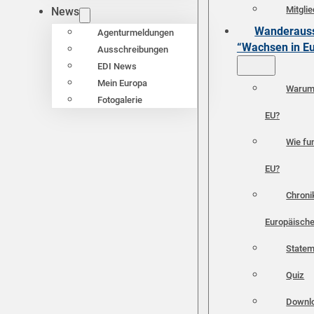
Mitgli
News
Wanderauss
Agenturmeldungen
“Wachsen in E
Ausschreibungen
EDI News
Mein Europa
Warum 
Fotogalerie
EU?
Wie fun
EU?
Chroni
Europäische
Statem
Quiz
Downl