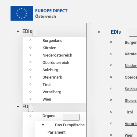
EDIs
EDIs
Burgenland
Burgen
Kärnten
Kärnte
Niederösterreich
Oberösterreich
Nieder
Salzburg
Oberös
Steiermark
Tirol
Salzbu
Vorarlberg
Wien
Steier
EU
Tirol
Organe
Vorarl
Das Europäische
Parlament
Wien