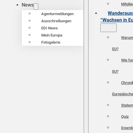
Mitgli
News
Wanderauss
Agenturmeldungen
“Wachsen in E
Ausschreibungen
EDI News
Mein Europa
Warum 
Fotogalerie
EU?
Wie fun
EU?
Chroni
Europäische
Statem
Quiz
Downl