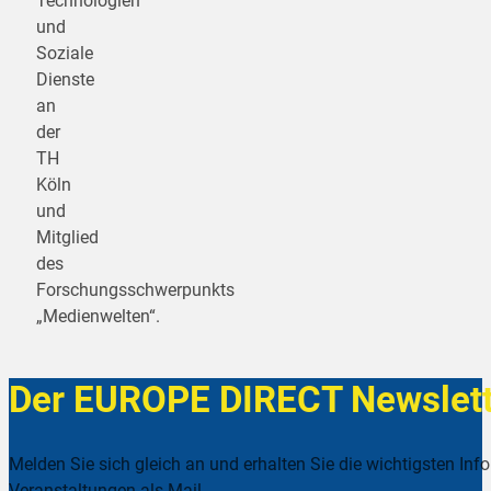
Technologien
und
Soziale
Dienste
an
der
TH
Köln
und
Mitglied
des
Forschungsschwerpunkts
„Medienwelten“.
Der EUROPE DIRECT Newslett
Melden Sie sich gleich an und erhalten Sie die wichtigsten Inf
Veranstaltungen als Mail