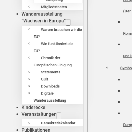
Mitgliedstaaten
(Der 
Wanderausstellung
“Wachsen in Europa”
Warum brauchen wir die
Komm
EU?
Wie funktioniert die
EU?
und I
Chronik der
Europäischen Einigung
Symbo
Statements
Quiz
Downloads
Digitale
Wanderausstellung
Kinderecke
Veranstaltungen
Demokratiekalendar
Euro
Publikationen