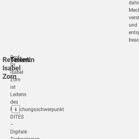
dahi
Mec
vers
und
ents
beac
Prof.
Referentin
Teilen:
Dr.
Isabel
Isabel
Zorn
Zorn
teilen
ist
Leiterin
teilen
des
teilen
Forschungsschwerpunkt
DITES
–
Digitale