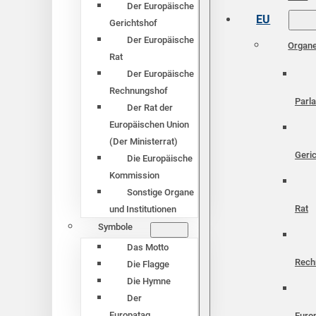
Der Europäische
EU
Gerichtshof
Der Europäische
Organ
Rat
Der Europäische
Rechnungshof
Parl
Der Rat der
Europäischen Union
(Der Ministerrat)
Geri
Die Europäische
Kommission
Sonstige Organe
Rat
und Institutionen
Symbole
Das Motto
Rech
Die Flagge
Die Hymne
Der
Europatag
Euro