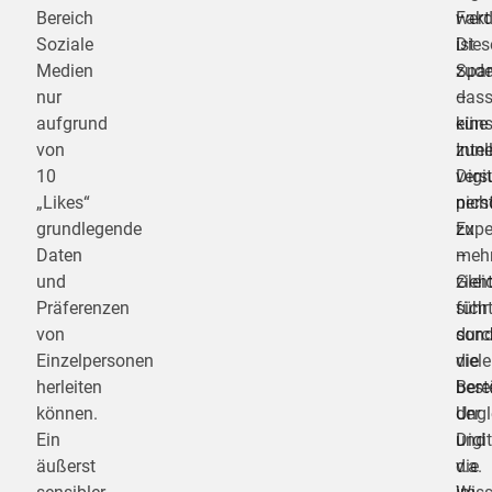
Bereich
werd
Fakt
Soziale
Dies
ist
Medien
Span
zud
nur
–
das
aufgrund
küns
eine
von
Intel
zun
10
vers
Digi
„Likes“
pers
nich
grundlegende
Expe
zu
Daten
–
meh
und
zieh
Glei
Präferenzen
sich
führt
von
durc
sond
Einzelpersonen
viele
die
herleiten
Bere
best
können.
der
Ungl
Ein
Digit
und
äußerst
v.a.
die