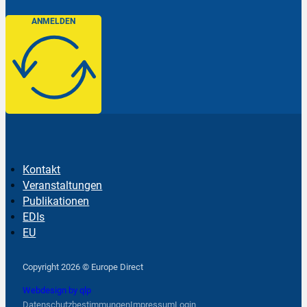
ANMELDEN
Kontakt
Veranstaltungen
Publikationen
EDIs
EU
Follow us on Facebook
Follow us on Instagram
Follow us on YouTube
Copyright 2026 © Europe Direct
Webdesign by qlp
Datenschutzbestimmungen
Impressum
Login