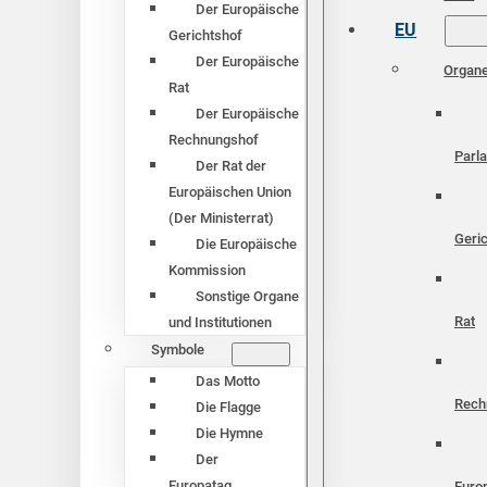
Der Europäische
EU
Gerichtshof
Der Europäische
Organ
Rat
Der Europäische
Rechnungshof
Parl
Der Rat der
Europäischen Union
(Der Ministerrat)
Geri
Die Europäische
Kommission
Sonstige Organe
Rat
und Institutionen
Symbole
Das Motto
Rech
Die Flagge
Die Hymne
Der
Europatag
Euro