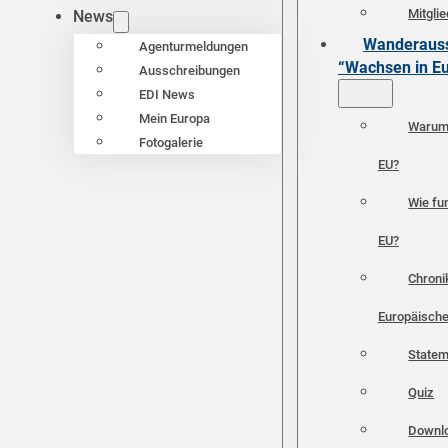
Mitgli
News
Wanderauss
Agenturmeldungen
“Wachsen in E
Ausschreibungen
EDI News
Mein Europa
Warum 
Fotogalerie
EU?
Wie fun
EU?
Chroni
Europäische
Statem
Quiz
Downl