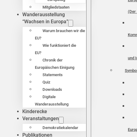
Mitgliedstaaten
(Der 
Wanderausstellung
“Wachsen in Europa”
Warum brauchen wir die
Komm
EU?
Wie funktioniert die
EU?
und I
Chronik der
Europäischen Einigung
Symbo
Statements
Quiz
Downloads
Digitale
Wanderausstellung
Kinderecke
Veranstaltungen
Demokratiekalendar
Euro
Publikationen