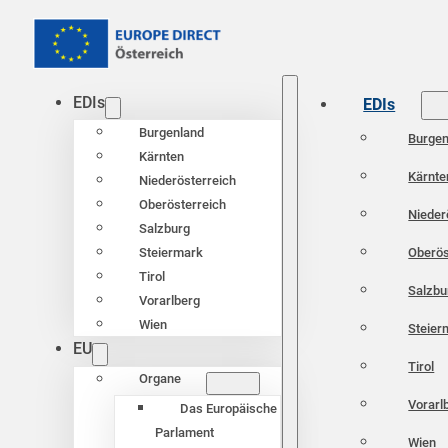
EDIs
EDIs
Burgenland
Burgen
Kärnten
Kärnte
Niederösterreich
Oberösterreich
Nieder
Salzburg
Oberös
Steiermark
Tirol
Salzbu
Vorarlberg
Wien
Steier
EU
Tirol
Organe
Vorarl
Das Europäische
Parlament
Wien