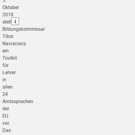
5.
Oktober
teilen
2018
teilen
stellt
Bildungskommissar
Tibor
Navracsics
ein
Toolkit
für
Lehrer
in
allen
24
Amtssprachen
der
EU
vor.
Das