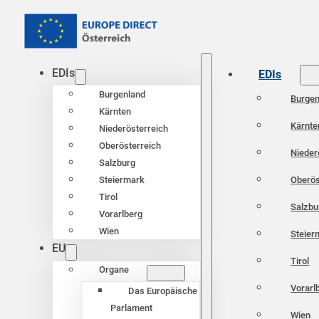
EDIs
EDIs
Burgenland
Burgen
Kärnten
Kärnte
Niederösterreich
Oberösterreich
Nieder
Salzburg
Oberös
Steiermark
Tirol
Salzbu
Vorarlberg
Wien
Steier
EU
Tirol
Organe
Vorarl
Das Europäische
Parlament
Wien