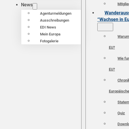
Mitgli
News
Wanderauss
Agenturmeldungen
“Wachsen in E
Ausschreibungen
EDI News
Mein Europa
Warum 
Fotogalerie
EU?
Wie fun
EU?
Chroni
Europäische
Statem
Quiz
Downl