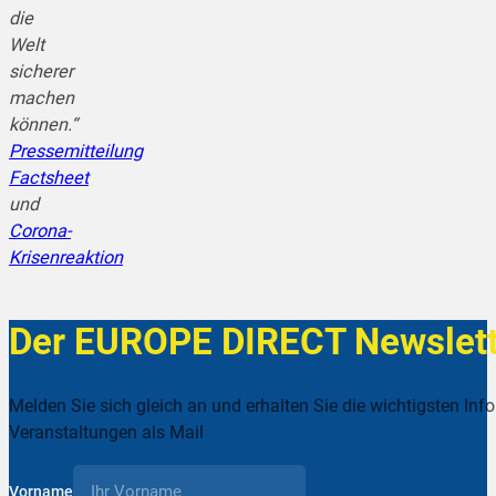
die
Welt
sicherer
machen
können.“
Pressemitteilung
Factsheet
und
Corona-
Krisenreaktion
Der EUROPE DIRECT Newslett
Melden Sie sich gleich an und erhalten Sie die wichtigsten Inf
Veranstaltungen als Mail
Vorname