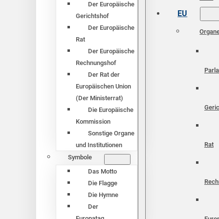
Der Europäische
EU
Gerichtshof
Der Europäische
Organ
Rat
Der Europäische
Rechnungshof
Parl
Der Rat der
Europäischen Union
(Der Ministerrat)
Geri
Die Europäische
Kommission
Sonstige Organe
Rat
und Institutionen
Symbole
Das Motto
Rech
Die Flagge
Die Hymne
Der
Europatag
Euro