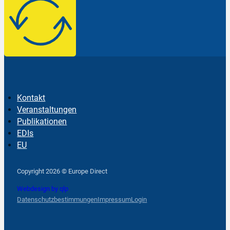
Kontakt
Veranstaltungen
Publikationen
EDIs
EU
Follow us on Facebook
Follow us on Instagram
Follow us on YouTube
Copyright 2026 © Europe Direct
Webdesign by qlp
Datenschutzbestimmungen
Impressum
Login