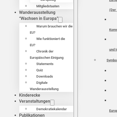
Mitgliedstaaten
(Der 
Wanderausstellung
“Wachsen in Europa”
Warum brauchen wir die
Komm
EU?
Wie funktioniert die
EU?
und I
Chronik der
Europäischen Einigung
Symbo
Statements
Quiz
Downloads
Digitale
Wanderausstellung
Kinderecke
Veranstaltungen
Demokratiekalendar
Euro
Publikationen