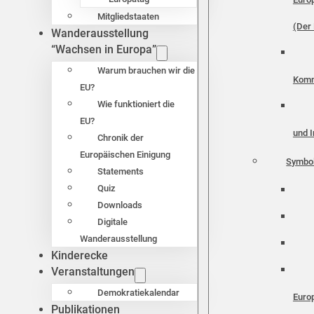
Mitgliedstaaten
(Der 
Wanderausstellung
“Wachsen in Europa”
Warum brauchen wir die
Komm
EU?
Wie funktioniert die
EU?
und I
Chronik der
Europäischen Einigung
Symbo
Statements
Quiz
Downloads
Digitale
Wanderausstellung
Kinderecke
Veranstaltungen
Demokratiekalendar
Euro
Publikationen