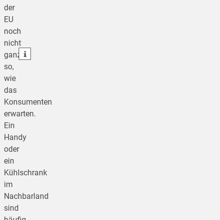
der
teilen
EU
noch
teilen
nicht
teilen
ganz
so,
wie
das
Konsumenten
erwarten.
Ein
Handy
oder
ein
Kühlschrank
im
Nachbarland
sind
häufig