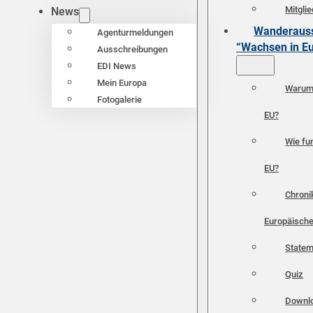
Mitgli
News
Wanderauss
Agenturmeldungen
“Wachsen in E
Ausschreibungen
EDI News
Mein Europa
Warum 
Fotogalerie
EU?
Wie fun
EU?
Chroni
Europäische
Statem
Quiz
Downl