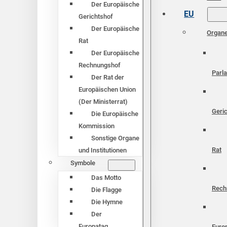
Der Europäische
EU
Gerichtshof
Der Europäische
Organ
Rat
Der Europäische
Rechnungshof
Parl
Der Rat der
Europäischen Union
(Der Ministerrat)
Geri
Die Europäische
Kommission
Sonstige Organe
Rat
und Institutionen
Symbole
Das Motto
Rech
Die Flagge
Die Hymne
Der
Europatag
Euro