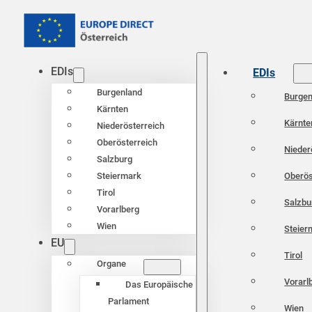
EDIs
EDIs
Burgenland
Burgen
Kärnten
Kärnte
Niederösterreich
Oberösterreich
Nieder
Salzburg
Oberös
Steiermark
Tirol
Salzbu
Vorarlberg
Wien
Steier
EU
Tirol
Organe
Vorarl
Das Europäische
Parlament
Wien