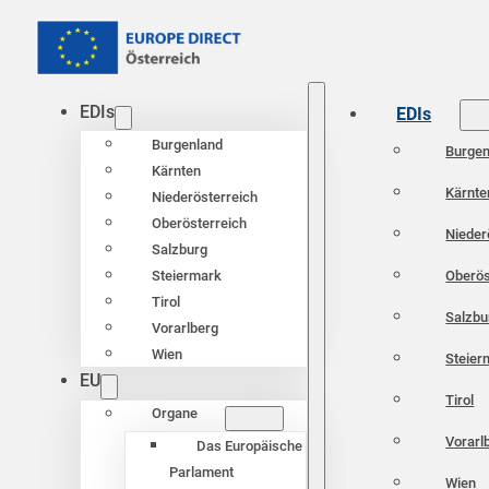
EDIs
EDIs
Burgenland
Burgen
Kärnten
Kärnte
Niederösterreich
Oberösterreich
Nieder
Salzburg
Oberös
Steiermark
Tirol
Salzbu
Vorarlberg
Wien
Steier
EU
Tirol
Organe
Vorarl
Das Europäische
Parlament
Wien