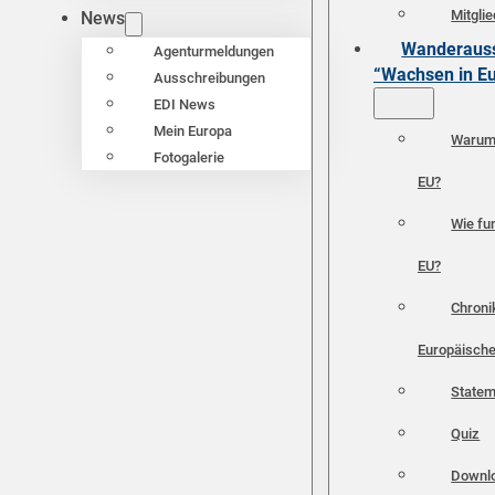
Mitgli
News
Wanderauss
Agenturmeldungen
“Wachsen in E
Ausschreibungen
EDI News
Mein Europa
Warum 
Fotogalerie
EU?
Wie fun
EU?
Chroni
Europäische
Statem
Quiz
Downl