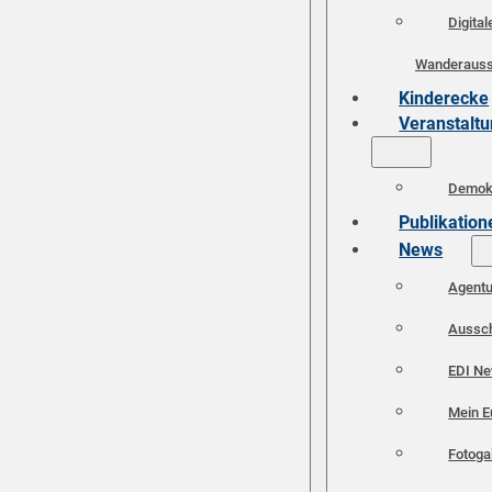
Digital
Wanderauss
Kinderecke
Veranstalt
Demokr
Publikation
News
Agent
Aussc
EDI N
Mein E
Fotoga