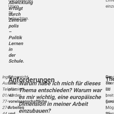
Europäischen
Einr
Abwicklung
Union
einz
erfolgt
zu
durch
beleuchten.
Zentrum
polis
–
Politik
Lernen
in
der
Schule.
Ingrid
Eingereicht
Die
Gesc
Th
Anforderungen
Warum habe ich mich für dieses
Ausserer,
und
Them
der
Thema entschieden? Warum war
Telefon:
prämiert
ist
EU
01/42
werden
breit
|
es mir wichtig, eine europäische
77-
vorwissenschaftliche
gewä
Eur
Dimension in meiner Arbeit
274
Arbeiten
Mögl
|
einzubauen?
44,
und
them
25