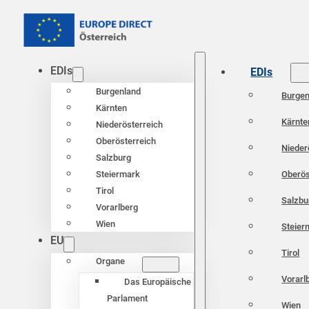
EDIs
EDIs
Burgenland
Burgen
Kärnten
Kärnte
Niederösterreich
Oberösterreich
Nieder
Salzburg
Oberös
Steiermark
Tirol
Salzbu
Vorarlberg
Wien
Steier
EU
Tirol
Organe
Vorarl
Das Europäische
Parlament
Wien