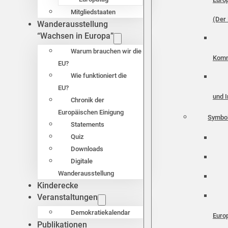
Mitgliedstaaten
(Der 
Wanderausstellung
“Wachsen in Europa”
Warum brauchen wir die
Komm
EU?
Wie funktioniert die
EU?
und I
Chronik der
Europäischen Einigung
Symbo
Statements
Quiz
Downloads
Digitale
Wanderausstellung
Kinderecke
Veranstaltungen
Demokratiekalendar
Euro
Publikationen