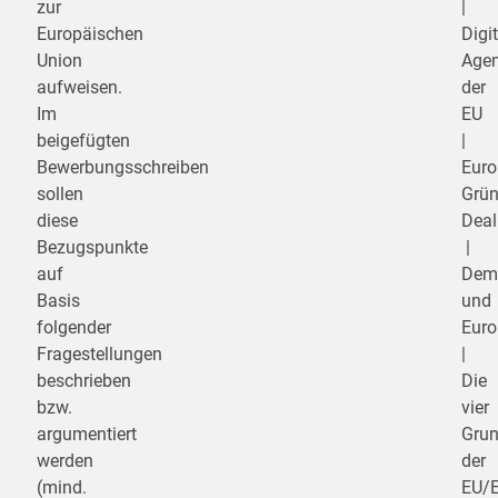
zur
|
Europäischen
Digi
Union
Age
aufweisen.
der
Im
EU
beigefügten
|
Bewerbungsschreiben
Euro
sollen
Grün
diese
Deal
Bezugspunkte
|
auf
Demo
Basis
und
folgender
Eur
Fragestellungen
|
beschrieben
Die
bzw.
vier
argumentiert
Grun
werden
der
(mind.
EU/E