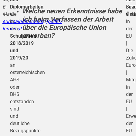
E-
Diplomarbeiten
,
Bezu
Jahr
Welche neuen Erkenntnisse habe
Mail:
die
sind
Öste
ich beim Verfassen der Arbeit
europainderschule@politik-
in
in
über die Europäische Union
lernen.at
den
der
erworben?
Schuljahren
EU
2018/2019
|
und
Die
2019/20
Zuku
an
Euro
österreichischen
|
AHS
Mitg
oder
in
BHS
der
entstanden
EU
sind
|
und
Erwe
deutliche
der
Bezugspunkte
EU