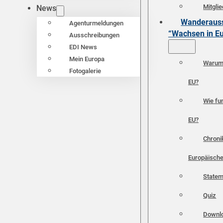
Mitgli
News
Wanderauss
Agenturmeldungen
“Wachsen in E
Ausschreibungen
EDI News
Mein Europa
Warum 
Fotogalerie
EU?
Wie fun
EU?
Chroni
Europäische
Statem
Quiz
Downl