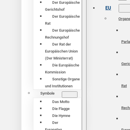
Der Europäische
EU
Gerichtshof
Der Europäische
Organ
Rat
Der Europäische
Rechnungshof
Parl
Der Rat der
Europäischen Union
(Der Ministerrat)
Geri
Die Europäische
Kommission
Sonstige Organe
Rat
und Institutionen
Symbole
Das Motto
Rech
Die Flagge
Die Hymne
Der
Europatag
Euro