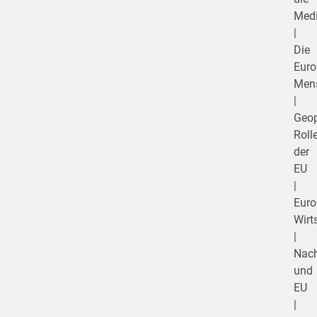
Med
|
Die
Euro
Mens
|
Geop
Roll
der
EU
|
Euro
Wirt
|
Nach
und
EU
|