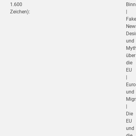
1.600
Binn
Zeichen):
|
Fak
New
Desi
und
Myt
über
die
EU
|
Eur
und
Migr
|
Die
EU
und
die