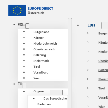
EDIs
EDIs
Burgenland
Burgen
Kärnten
Kärnte
Niederösterreich
Oberösterreich
Nieder
Salzburg
Oberös
Steiermark
Tirol
Salzbu
Vorarlberg
Wien
Steier
EU
Tirol
Organe
Vorarl
Das Europäische
Parlament
Wien