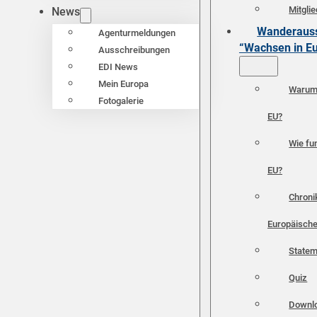
Mitgli
News
Wanderauss
Agenturmeldungen
“Wachsen in E
Ausschreibungen
EDI News
Mein Europa
Warum 
Fotogalerie
EU?
Wie fun
EU?
Chroni
Europäische
Statem
Quiz
Downl