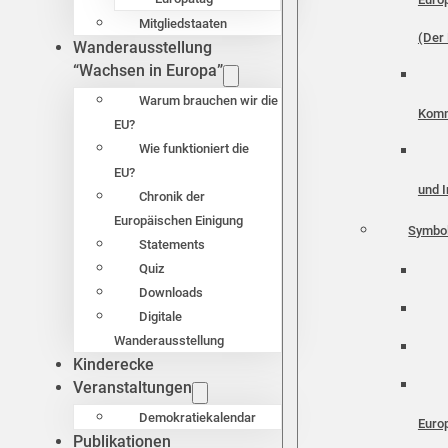
Mitgliedstaaten
(Der 
Wanderausstellung
“Wachsen in Europa”
Warum brauchen wir die
Komm
EU?
Wie funktioniert die
EU?
und I
Chronik der
Europäischen Einigung
Symbo
Statements
Quiz
Downloads
Digitale
Wanderausstellung
Kinderecke
Veranstaltungen
Demokratiekalendar
Euro
Publikationen