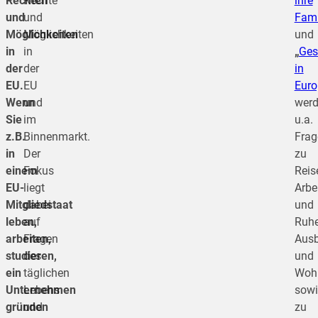
Rechten
Rechte
ihre
und
und
Fami
Möglichkeiten
Möglichkeiten
und
in
in
„
Ges
der
der
in
EU.
EU
Euro
Wenn
und
wer
Sie
im
u.a.
z.B.
Binnenmarkt.
Frag
in
Der
zu
einem
Fokus
Reis
EU-
liegt
Arbe
Mitgliedstaat
dabei
und
leben,
auf
Ruhe
arbeiten,
Fragen
Ausb
studieren,
des
und
ein
täglichen
Wohn
Unternehmen
Lebens
sowi
gründen
und
zu