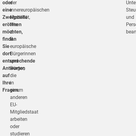
oder
der
Unte
eine
innereuropäischen
Steu
Zweigstelle
Mobilität,
und
eröffnen
wie
Pers
möchten,
z.
bean
finden
B.
Sie
europäische
dort
Bürgerinnen
entsprechende
und
Antworten
Bürger,
auf
die
Ihre
in
Fragen.
einem
anderen
EU-
Mitgliedstaat
arbeiten
oder
studieren