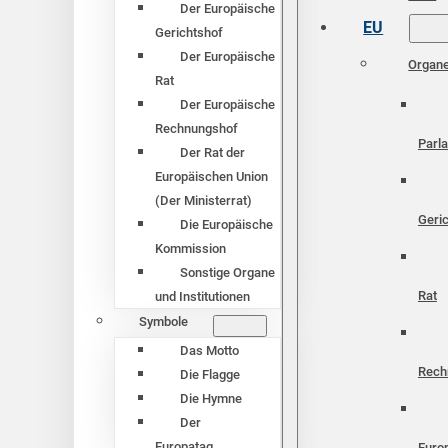
Der Europäische
EU
Gerichtshof
Der Europäische
Organ
Rat
Der Europäische
Rechnungshof
Parl
Der Rat der
Europäischen Union
(Der Ministerrat)
Geri
Die Europäische
Kommission
Sonstige Organe
Rat
und Institutionen
Symbole
Das Motto
Rech
Die Flagge
Die Hymne
Der
Europatag
Euro