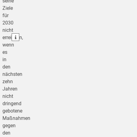
seine
Ziele
teilen
für
2030
teilen
nicht
teilen
erreichen,
wenn
es
in
den
nächsten
zehn
Jahren
nicht
dringend
gebotene
Maßnahmen
gegen
den