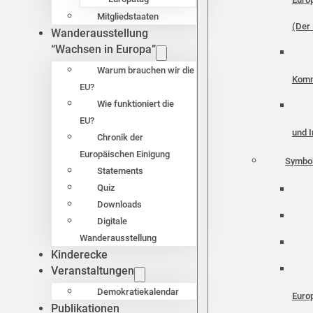
Mitgliedstaaten
(Der 
Wanderausstellung
“Wachsen in Europa”
Warum brauchen wir die
Komm
EU?
Wie funktioniert die
EU?
und I
Chronik der
Europäischen Einigung
Symbo
Statements
Quiz
Downloads
Digitale
Wanderausstellung
Kinderecke
Veranstaltungen
Demokratiekalendar
Euro
Publikationen