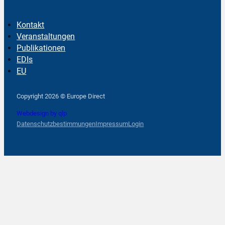
Kontakt
Veranstaltungen
Publikationen
EDIs
EU
Follow us on Facebook
Follow us on Instagram
Follow us on YouTube
Copyright 2026 © Europe Direct
Webdesign by qlp
Datenschutzbestimmungen
Impressum
Login