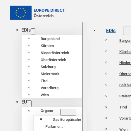
EDIs
EDIs
Burgenland
Burgen
Kärnten
Kärnte
Niederösterreich
Oberösterreich
Nieder
Salzburg
Oberös
Steiermark
Tirol
Salzbu
Vorarlberg
Wien
Steier
EU
Tirol
Organe
Vorarl
Das Europäische
Parlament
Wien