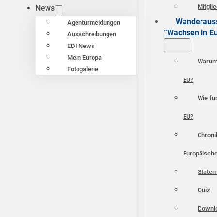
Mitgli
News
Wanderauss
Agenturmeldungen
“Wachsen in E
Ausschreibungen
EDI News
Mein Europa
Warum 
Fotogalerie
EU?
Wie fun
EU?
Chroni
Europäische
Statem
Quiz
Downl