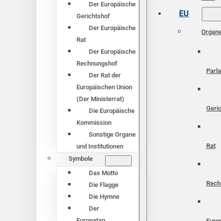
Der Europäische
EU
Gerichtshof
Der Europäische
Organ
Rat
Der Europäische
Rechnungshof
Parl
Der Rat der
Europäischen Union
(Der Ministerrat)
Geri
Die Europäische
Kommission
Sonstige Organe
Rat
und Institutionen
Symbole
Das Motto
Rech
Die Flagge
Die Hymne
Der
Europatag
Euro