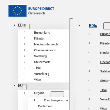
EDIs
EDIs
Burgenland
Burgen
Kärnten
Kärnte
Niederösterreich
Oberösterreich
Nieder
Salzburg
Oberös
Steiermark
Tirol
Salzbu
Vorarlberg
Wien
Steier
EU
Tirol
Organe
Vorarl
Das Europäische
Parlament
Wien