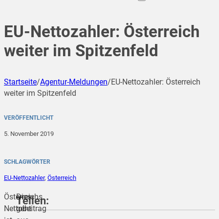
EU-Nettozahler: Österreich
weiter im Spitzenfeld
Startseite
/
Agentur-Meldungen
/
EU-Nettozahler: Österreich
weiter im Spitzenfeld
VERÖFFENTLICHT
5. November 2019
SCHLAGWÖRTER
EU-Nettozahler
,
Österreich
Österreichs
Dies
Teilen:
Nettobeitrag
geht