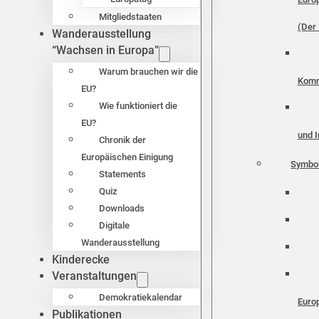
Mitgliedstaaten
(Der 
Wanderausstellung
“Wachsen in Europa”
Warum brauchen wir die
Komm
EU?
Wie funktioniert die
EU?
und I
Chronik der
Europäischen Einigung
Symbo
Statements
Quiz
Downloads
Digitale
Wanderausstellung
Kinderecke
Veranstaltungen
Demokratiekalendar
Euro
Publikationen