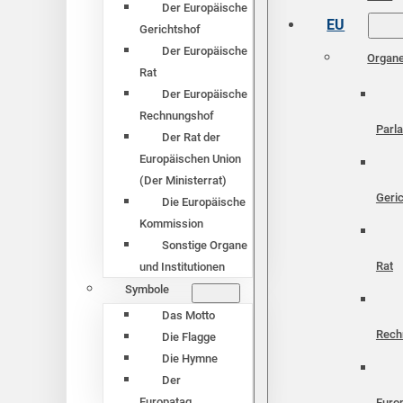
Der Europäische
EU
Gerichtshof
Der Europäische
Organ
Rat
Der Europäische
Rechnungshof
Parl
Der Rat der
Europäischen Union
(Der Ministerrat)
Geri
Die Europäische
Kommission
Sonstige Organe
Rat
und Institutionen
Symbole
Das Motto
Rech
Die Flagge
Die Hymne
Der
Europatag
Euro