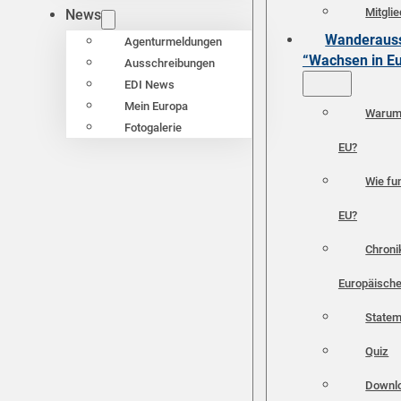
Mitgli
News
Wanderauss
Agenturmeldungen
“Wachsen in E
Ausschreibungen
EDI News
Mein Europa
Warum 
Fotogalerie
EU?
Wie fun
EU?
Chroni
Europäische
Statem
Quiz
Downl