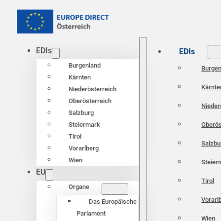
EDIs
EDIs
Burgenland
Burgen
Kärnten
Kärnte
Niederösterreich
Oberösterreich
Nieder
Salzburg
Oberös
Steiermark
Tirol
Salzbu
Vorarlberg
Wien
Steier
EU
Tirol
Organe
Vorarl
Das Europäische
Parlament
Wien