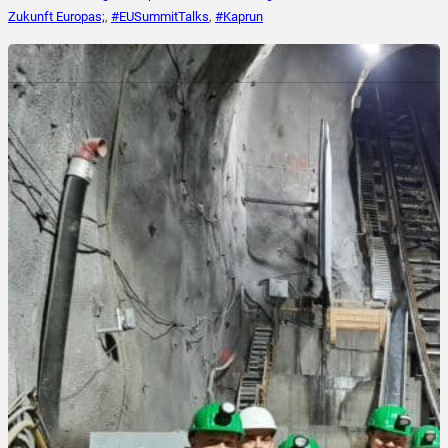
Zukunft Europas;
,
#EUSummitTalks
,
#Kaprun