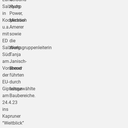
Salzburg
Hydro
in
Power,
Kooperation
Michael
u.a.
Amerer
mit
sowie
ED
die
Salzburg
Werksgruppenleiterin
Süd
Tanja
am
Janisch-
Vorabend
Breuer
der
führten
EU-
durch
Gipfeltour
ausgewählte
am
Baubereiche.
24.4.23
ins
Kapruner
“Weitblick”