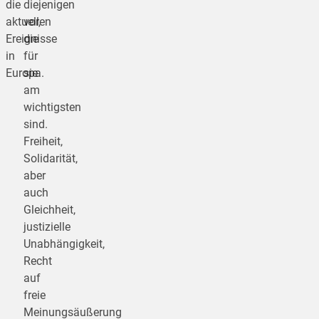
die
diejenigen
aktuellen
vor,
Ereignisse
die
in
für
Europa.
sie
am
wichtigsten
sind.
Freiheit,
Solidarität,
aber
auch
Gleichheit,
justizielle
Unabhängigkeit,
Recht
auf
freie
Meinungsäußerung