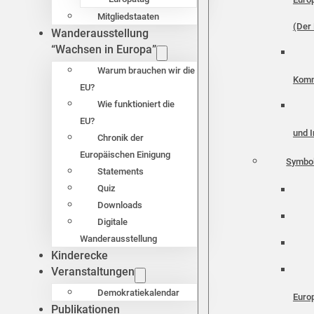
Mitgliedstaaten
(Der 
Wanderausstellung
“Wachsen in Europa”
Warum brauchen wir die
Komm
EU?
Wie funktioniert die
EU?
und I
Chronik der
Europäischen Einigung
Symbo
Statements
Quiz
Downloads
Digitale
Wanderausstellung
Kinderecke
Veranstaltungen
Demokratiekalendar
Euro
Publikationen