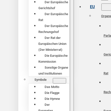
Der Europäische
EU
Gerichtshof
Der Europäische
Organ
Rat
Der Europäische
Rechnungshof
Parl
Der Rat der
Europäischen Union
(Der Ministerrat)
Geri
Die Europäische
Kommission
Sonstige Organe
Rat
und Institutionen
Symbole
Das Motto
Rech
Die Flagge
Die Hymne
Der
Europatag
Euro