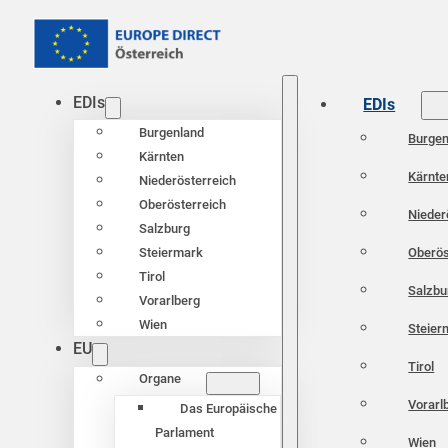
EDIs
EDIs
Burgenland
Burgen
Kärnten
Kärnte
Niederösterreich
Oberösterreich
Nieder
Salzburg
Oberös
Steiermark
Tirol
Salzbu
Vorarlberg
Wien
Steier
EU
Tirol
Organe
Vorarl
Das Europäische
Parlament
Wien