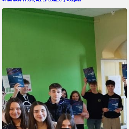
#TheFutureIsYours; #EDLandSalzburg; #Jugend