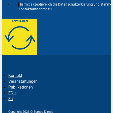
Hiermit akzeptiere ich die Datenschutzerklärung und stimm
Kontaktaufnahme zu.
ANMELDEN
Kontakt
Veranstaltungen
Publikationen
EDIs
EU
Follow us on Facebook
Follow us on Instagram
Follow us on YouTube
Copyright 2026 © Europe Direct