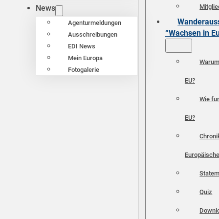
Mitgli
News
Wanderauss
Agenturmeldungen
“Wachsen in E
Ausschreibungen
EDI News
Mein Europa
Warum 
Fotogalerie
EU?
Wie fun
EU?
Chroni
Europäische
Statem
Quiz
Downl