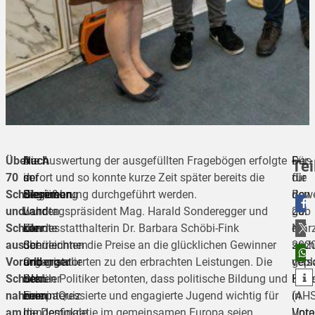
Über
Auch
Nach
Die Auswertung der ausgefüllten Fragebögen erfolgte
Für
Das
Tei
70
in
der
sofort und so konnte kurze Zeit später bereits die
die
für
Schülerinnen
diesem
Begrüßung
Siegerehrung durchgeführt werden.
Bewe
den
und
Jahr
wurden
Landtagspräsident Mag. Harald Sonderegger und
gab
26.
teilen
Schüler
konnte
die
Landesstatthalterin Dr. Barbara Schöbi-Fink
es
Mär
aus
der
Schülerinnen
überreichten die Preise an die glücklichen Gewinner
sech
202
teilen
Vorarlberger
Organisator
und
und gratulierten zu den erbrachten Leistungen. Die
vers
gepl
teilen
Schulen
des
Schüler
beiden Politiker betonten, dass politische Bildung und
Kate
Bund
nahmen
EuropaQuiz
beim
eine interessierte und engagierte Jugend wichtig für
(AH
in
am
in
Landesfinale
die Demokratie im gemeinsamen Europa seien.
Unte
Vora