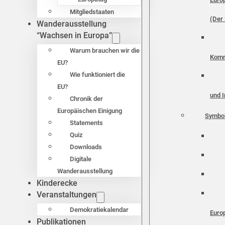
Mitgliedstaaten
(Der 
Wanderausstellung
“Wachsen in Europa”
Warum brauchen wir die
Komm
EU?
Wie funktioniert die
EU?
und I
Chronik der
Europäischen Einigung
Symbo
Statements
Quiz
Downloads
Digitale
Wanderausstellung
Kinderecke
Veranstaltungen
Demokratiekalendar
Euro
Publikationen