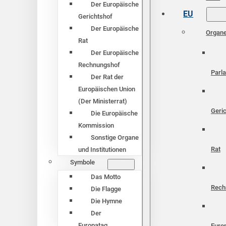
Der Europäische
EU
Gerichtshof
Der Europäische
Organ
Rat
Der Europäische
Rechnungshof
Parl
Der Rat der
Europäischen Union
(Der Ministerrat)
Geri
Die Europäische
Kommission
Sonstige Organe
Rat
und Institutionen
Symbole
Das Motto
Rech
Die Flagge
Die Hymne
Der
Europatag
Euro