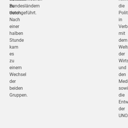
Bundesländern
zu
die
durchgeführt.
treten.
Polit
Nach
in
einer
Verb
halben
mit
Stunde
dem
kam
Welt
es
der
zu
Wirt
einem
und
Wechsel
den
der
Med
beiden
sowi
Gruppen.
die
Entw
der
UNO