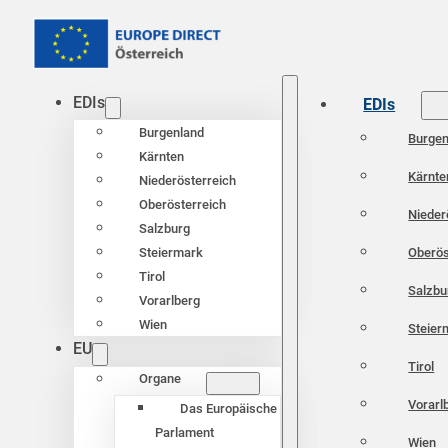
EDIs
EDIs
Burgenland
Burgen
Kärnten
Kärnte
Niederösterreich
Oberösterreich
Nieder
Salzburg
Oberös
Steiermark
Tirol
Salzbu
Vorarlberg
Wien
Steier
EU
Tirol
Organe
Vorarl
Das Europäische
Parlament
Wien