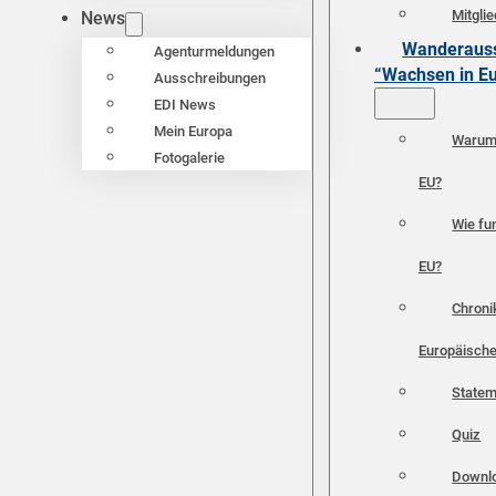
Mitgli
News
Wanderauss
Agenturmeldungen
“Wachsen in E
Ausschreibungen
EDI News
Mein Europa
Warum 
Fotogalerie
EU?
Wie fun
EU?
Chroni
Europäische
Statem
Quiz
Downl