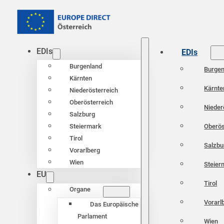
EDIs
EDIs
Burgenland
Burgen
Kärnten
Kärnte
Niederösterreich
Oberösterreich
Nieder
Salzburg
Oberös
Steiermark
Tirol
Salzbu
Vorarlberg
Wien
Steier
EU
Tirol
Organe
Vorarl
Das Europäische
Parlament
Wien