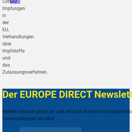
Corona-
Mehr
Impfungen
in
der
EU,
Verhandlungen
über
Impfstoffe
und
das
Zulassungsverfahren.
Der EUROPE DIRECT Newslett
Melden Sie sich gleich an und erhalten Sie die wichtigsten Inf
Veranstaltungen als Mail