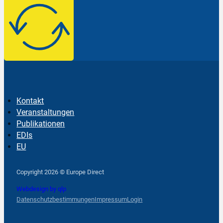
Kontakt
Veranstaltungen
Publikationen
EDIs
EU
Follow us on Facebook
Follow us on Instagram
Follow us on YouTube
Copyright 2026 © Europe Direct
Webdesign by qlp
Datenschutzbestimmungen
Impressum
Login