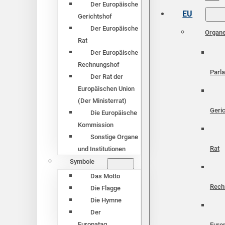
Der Europäische
EU
Gerichtshof
Der Europäische
Organ
Rat
Der Europäische
Rechnungshof
Parl
Der Rat der
Europäischen Union
(Der Ministerrat)
Geri
Die Europäische
Kommission
Sonstige Organe
Rat
und Institutionen
Symbole
Das Motto
Rech
Die Flagge
Die Hymne
Der
Europatag
Euro