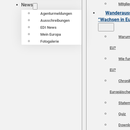
Mitgli
News
Wanderauss
Agenturmeldungen
“Wachsen in E
Ausschreibungen
EDI News
Mein Europa
Warum 
Fotogalerie
EU?
Wie fun
EU?
Chroni
Europäische
Statem
Quiz
Downl