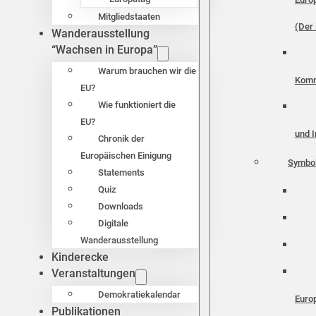
Mitgliedstaaten
(Der 
Wanderausstellung
“Wachsen in Europa”
Warum brauchen wir die
Komm
EU?
Wie funktioniert die
EU?
und I
Chronik der
Europäischen Einigung
Symbo
Statements
Quiz
Downloads
Digitale
Wanderausstellung
Kinderecke
Veranstaltungen
Demokratiekalendar
Euro
Publikationen