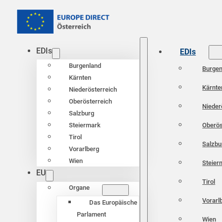
EDIs
EDIs
Burgenland
Burgen
Kärnten
Kärnte
Niederösterreich
Oberösterreich
Nieder
Salzburg
Oberös
Steiermark
Tirol
Salzbu
Vorarlberg
Wien
Steier
EU
Tirol
Organe
Vorarl
Das Europäische
Parlament
Wien