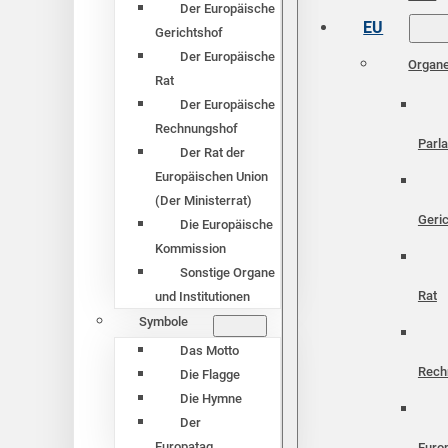
Der Europäische
EU
Gerichtshof
Der Europäische
Organ
Rat
Der Europäische
Rechnungshof
Parl
Der Rat der
Europäischen Union
(Der Ministerrat)
Geri
Die Europäische
Kommission
Sonstige Organe
Rat
und Institutionen
Symbole
Das Motto
Rech
Die Flagge
Die Hymne
Der
Europatag
Euro