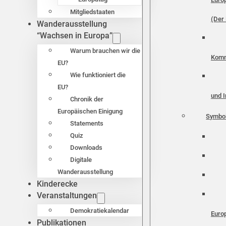
Mitgliedstaaten
(Der 
Wanderausstellung
“Wachsen in Europa”
Warum brauchen wir die
Komm
EU?
Wie funktioniert die
EU?
und I
Chronik der
Europäischen Einigung
Symbo
Statements
Quiz
Downloads
Digitale
Wanderausstellung
Kinderecke
Veranstaltungen
Demokratiekalendar
Euro
Publikationen