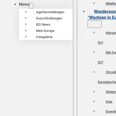
Mitgli
News
Wanderauss
Agenturmeldungen
“Wachsen in E
Ausschreibungen
EDI News
Mein Europa
Warum 
Fotogalerie
EU?
Wie fun
EU?
Chroni
Europäische
Statem
Quiz
Downl