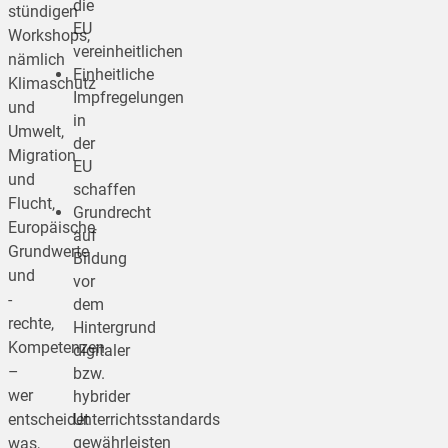
die
stündigen
EU
Workshops,
vereinheitlichen
nämlich
Einheitliche
Klimaschutz
Impfregelungen
und
in
Umwelt,
der
Migration
EU
und
schaffen
Flucht,
Grundrecht
Europäische
auf
Grundwerte
Bildung
und
vor
-
dem
rechte,
Hintergrund
Kompetenzen
digitaler
–
bzw.
wer
hybrider
entscheidet
Unterrichtsstandards
gewährleisten
was,