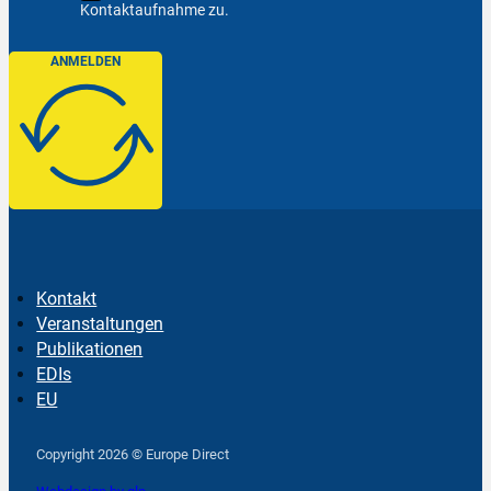
Kontaktaufnahme zu.
ANMELDEN
Kontakt
Veranstaltungen
Publikationen
EDIs
EU
Follow us on Facebook
Follow us on Instagram
Follow us on YouTube
Copyright 2026 © Europe Direct