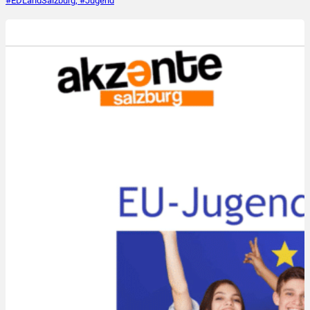
#EDLandSalzburg; #Jugend