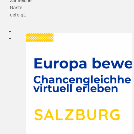
zahlreiche
Gäste
gefolgt.