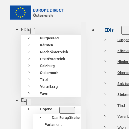
EDIs
EDIs
Burgenland
Burgen
Kärnten
Kärnte
Niederösterreich
Oberösterreich
Nieder
Salzburg
Oberös
Steiermark
Tirol
Salzbu
Vorarlberg
Wien
Steier
EU
Tirol
Organe
Vorarl
Das Europäische
Parlament
Wien