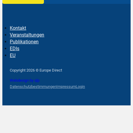
Kontakt
Veranstaltungen
Publikationen
EDIs
EU
Follow us on Facebook
Follow us on Instagram
Follow us on YouTube
Copyright 2026 © Europe Direct
Webdesign by qlp
Datenschutzbestimmungen
Impressum
Login