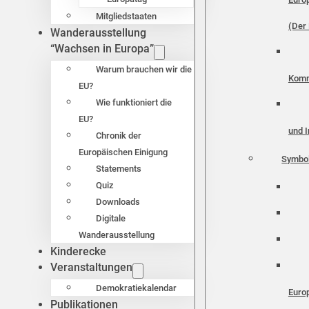
Mitgliedstaaten
(Der 
Wanderausstellung
“Wachsen in Europa”
Warum brauchen wir die
Komm
EU?
Wie funktioniert die
EU?
und I
Chronik der
Europäischen Einigung
Symbo
Statements
Quiz
Downloads
Digitale
Wanderausstellung
Kinderecke
Veranstaltungen
Demokratiekalendar
Euro
Publikationen