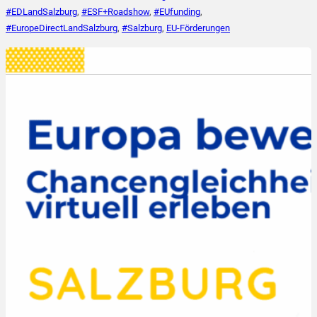
#EDLandSalzburg
,
#ESF+Roadshow
,
#EUfunding
,
#EuropeDirectLandSalzburg
,
#Salzburg
,
EU-Förderungen