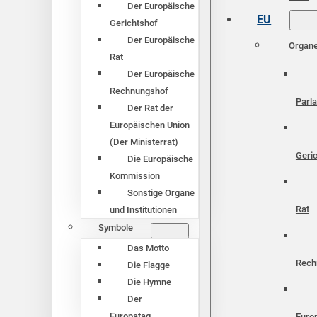
Der Europäische
EU
Gerichtshof
Der Europäische
Organ
Rat
Der Europäische
Rechnungshof
Parl
Der Rat der
Europäischen Union
(Der Ministerrat)
Geri
Die Europäische
Kommission
Sonstige Organe
Rat
und Institutionen
Symbole
Das Motto
Rech
Die Flagge
Die Hymne
Der
Europatag
Euro