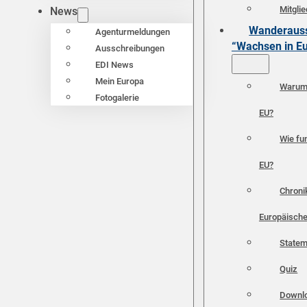
Mitgli
News
Wanderauss
Agenturmeldungen
“Wachsen in E
Ausschreibungen
EDI News
Mein Europa
Warum 
Fotogalerie
EU?
Wie fun
EU?
Chroni
Europäische
Statem
Quiz
Downl