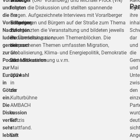
Vorarlberg
Besucher
Wallinger (ORF Vorarlberg) und Michael Prock (VN)
Kand
Par
und
folgten
leiteten die Diskussion und stellten spannende
legt
die
der
Fragen. Aufgezeichnete Interviews mit Vorarlberger
ihre
Vorarlberger
Einladung
Bürgerinnen und Bürgern auf der Straße zum Thema
inha
Nachrichten
zur
EU ergänzten die Veranstaltung und bildeten jeweils
Schw
luden
Podiumsdiskussion,
die Überleitung zu neuen Themenblöcken. Die
dar
gemeinsam
die
besprochenen Themen umfassten Migration,
und
zur
am
Globalisierung, Klima- und Energiepolitik, Demokratie
die
Podiumsdiskussion
28.
und Mitbestimmung u.v.m.
Gem
zur
Mai
und
Europawahl
2024
Unte
in
in
zwis
Götzis
der
den
ein.
Kulturbühne
einz
Die
AMBACH
Part
Diskussion
in
wur
verlief
Götzis
deut
sehr
stattfand.
sicht
lebhaft
Die
Ang