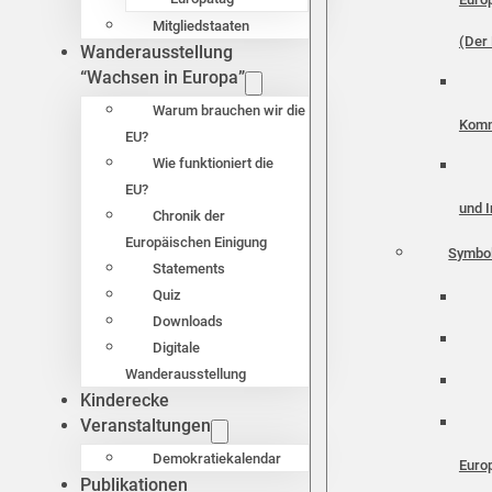
Mitgliedstaaten
(Der 
Wanderausstellung
“Wachsen in Europa”
Warum brauchen wir die
Komm
EU?
Wie funktioniert die
EU?
und I
Chronik der
Europäischen Einigung
Symbo
Statements
Quiz
Downloads
Digitale
Wanderausstellung
Kinderecke
Veranstaltungen
Demokratiekalendar
Euro
Publikationen