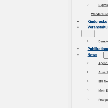
Digital
Wanderauss
Kinderecke
Veranstalt
Demokr
Publikation
News
Agent
Aussc
EDI N
Mein E
Fotoga