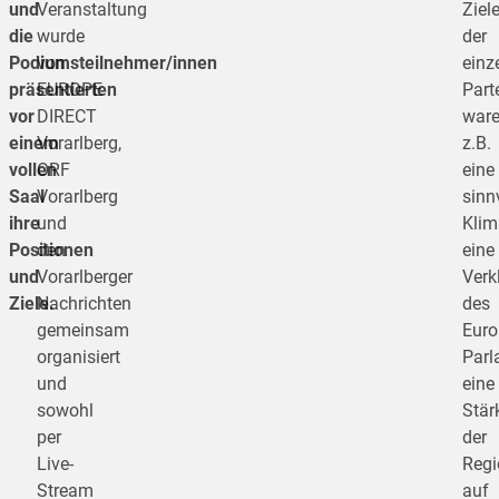
und
Veranstaltung
Ziel
die
wurde
der
Podiumsteilnehmer/innen
von
einz
präsentierten
EUROPE
Part
vor
DIRECT
war
einem
Vorarlberg,
z.B.
vollen
ORF
eine
Saal
Vorarlberg
sinn
ihre
und
Klim
Positionen
den
eine
und
Vorarlberger
Verk
Ziele.
Nachrichten
des
gemeinsam
Euro
organisiert
Parl
und
eine
sowohl
Stär
per
der
Live-
Regi
Stream
auf