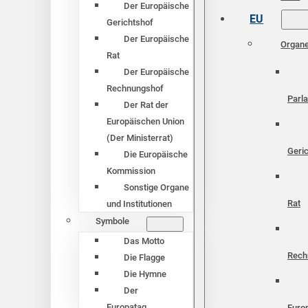
Der Europäische
EU
Gerichtshof
Der Europäische
Organ
Rat
Der Europäische
Rechnungshof
Parl
Der Rat der
Europäischen Union
(Der Ministerrat)
Geri
Die Europäische
Kommission
Sonstige Organe
Rat
und Institutionen
Symbole
Das Motto
Rech
Die Flagge
Die Hymne
Der
Europatag
Euro