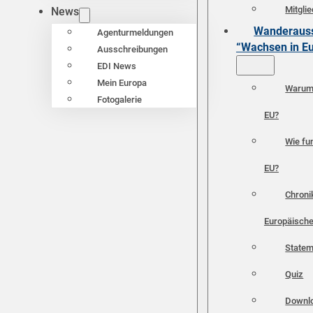
Mitgli
News
Wanderauss
Agenturmeldungen
“Wachsen in E
Ausschreibungen
EDI News
Mein Europa
Warum 
Fotogalerie
EU?
Wie fun
EU?
Chroni
Europäische
Statem
Quiz
Downl