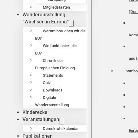
Mitgliedstaaten
(Der 
Wanderausstellung
“Wachsen in Europa”
Warum brauchen wir die
Komm
EU?
Wie funktioniert die
EU?
und I
Chronik der
Europäischen Einigung
Symbo
Statements
Quiz
Downloads
Digitale
Wanderausstellung
Kinderecke
Veranstaltungen
Demokratiekalendar
Euro
Publikationen