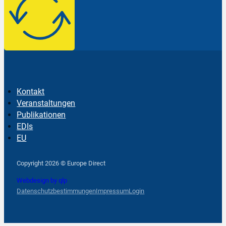
Kontakt
Veranstaltungen
Publikationen
EDIs
EU
Follow us on Facebook
Follow us on Instagram
Follow us on YouTube
Copyright 2026 © Europe Direct
Webdesign by qlp
Datenschutzbestimmungen
Impressum
Login