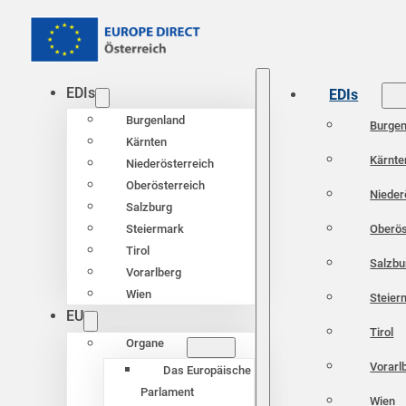
EDIs
EDIs
Burgenland
Burgen
Kärnten
Kärnte
Niederösterreich
Oberösterreich
Nieder
Salzburg
Oberös
Steiermark
Tirol
Salzbu
Vorarlberg
Wien
Steier
EU
Tirol
Organe
Vorarl
Das Europäische
Parlament
Wien