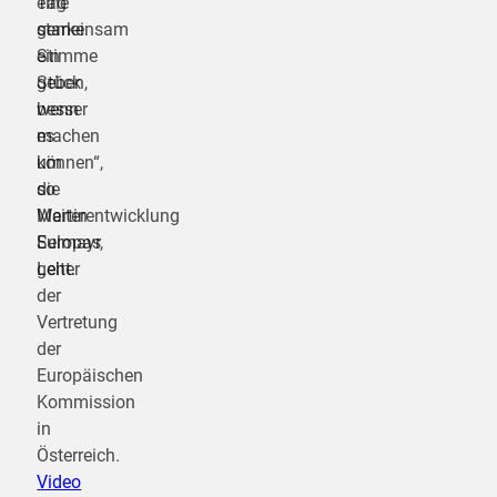
eine
Tag
starke
gemeinsam
Stimme
ein
geben,
Stück
wenn
besser
es
machen
um
können“,
die
so
Weiterentwicklung
Martin
Europas
Selmayr,
geht.
Leiter
der
Vertretung
der
Europäischen
Kommission
in
Österreich.
Video