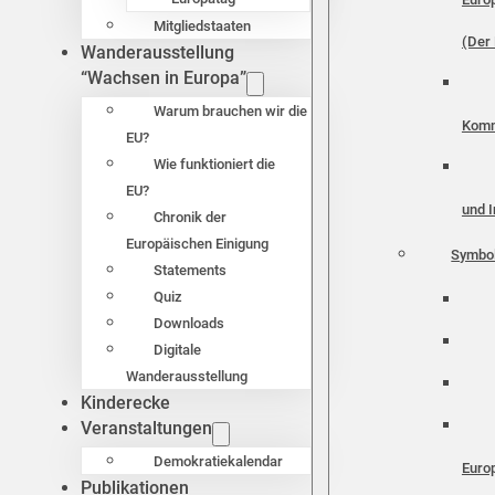
Mitgliedstaaten
(Der 
Wanderausstellung
“Wachsen in Europa”
Warum brauchen wir die
Komm
EU?
Wie funktioniert die
EU?
und I
Chronik der
Europäischen Einigung
Symbo
Statements
Quiz
Downloads
Digitale
Wanderausstellung
Kinderecke
Veranstaltungen
Demokratiekalendar
Euro
Publikationen