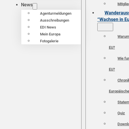
Mitgli
News
Wanderauss
Agenturmeldungen
“Wachsen in E
Ausschreibungen
EDI News
Mein Europa
Warum 
Fotogalerie
EU?
Wie fun
EU?
Chroni
Europäische
Statem
Quiz
Downl