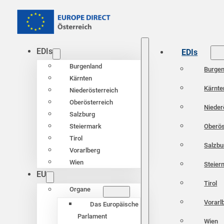
EDIs
EDIs
Burgenland
Burgen
Kärnten
Kärnte
Niederösterreich
Oberösterreich
Nieder
Salzburg
Oberös
Steiermark
Tirol
Salzbu
Vorarlberg
Wien
Steier
EU
Tirol
Organe
Vorarl
Das Europäische
Parlament
Wien