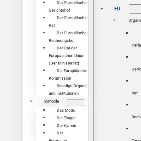
Der Europäische
EU
Gerichtshof
Der Europäische
Organ
Rat
Der Europäische
Rechnungshof
Parl
Der Rat der
Europäischen Union
(Der Ministerrat)
Geri
Die Europäische
Kommission
Sonstige Organe
Rat
und Institutionen
Symbole
Das Motto
Rech
Die Flagge
Die Hymne
Der
Europatag
Euro