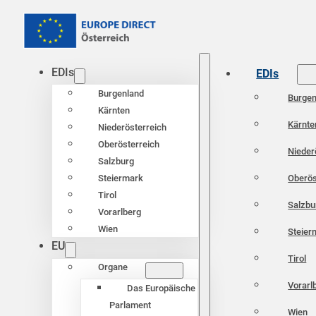
EDIs
EDIs
Burgenland
Burgen
Kärnten
Kärnte
Niederösterreich
Oberösterreich
Nieder
Salzburg
Oberös
Steiermark
Tirol
Salzbu
Vorarlberg
Wien
Steier
EU
Tirol
Organe
Vorarl
Das Europäische
Parlament
Wien