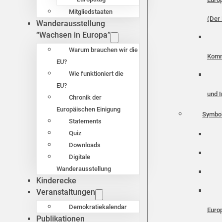
Mitgliedstaaten
(Der 
Wanderausstellung
“Wachsen in Europa”
Warum brauchen wir die
Komm
EU?
Wie funktioniert die
EU?
und I
Chronik der
Europäischen Einigung
Symbo
Statements
Quiz
Downloads
Digitale
Wanderausstellung
Kinderecke
Veranstaltungen
Demokratiekalendar
Euro
Publikationen