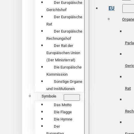
Der Europäische
EU
Gerichtshof
Der Europäische
Organ
Rat
Der Europäische
Rechnungshof
Parl
Der Rat der
Europäischen Union
(Der Ministerrat)
Geri
Die Europäische
Kommission
Sonstige Organe
Rat
und Institutionen
Symbole
Das Motto
Rech
Die Flagge
Die Hymne
Der
Europatag
Euro