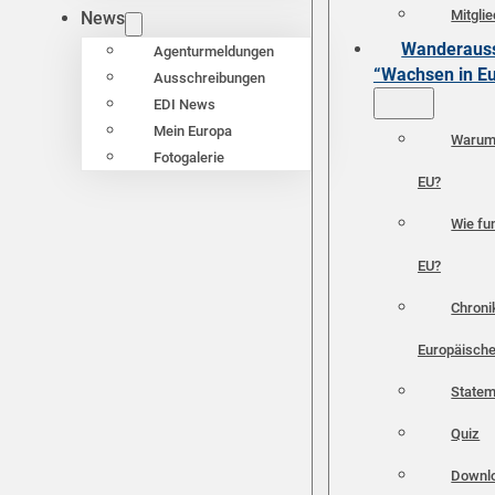
Mitgli
News
Wanderauss
Agenturmeldungen
“Wachsen in E
Ausschreibungen
EDI News
Mein Europa
Warum 
Fotogalerie
EU?
Wie fun
EU?
Chroni
Europäische
Statem
Quiz
Downl