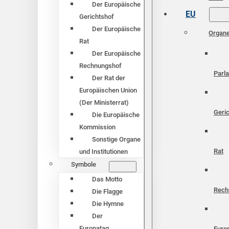
Der Europäische
EU
Gerichtshof
Der Europäische
Organ
Rat
Der Europäische
Rechnungshof
Parl
Der Rat der
Europäischen Union
(Der Ministerrat)
Geri
Die Europäische
Kommission
Sonstige Organe
Rat
und Institutionen
Symbole
Das Motto
Rech
Die Flagge
Die Hymne
Der
Europatag
Euro