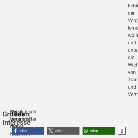
Fehl
der
Verg
lern
woll
und
unte
die
Wich
von
Tran
und
Vert
Die
Musikalisch
Großes
Teilen:
Veranstalter
umrahmt
Interesse
dieses
mit
teilen
teilen
teilen
Info-
Melodien