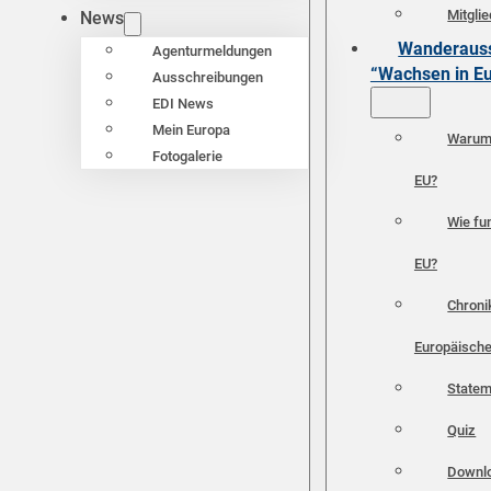
Mitgli
News
Wanderauss
Agenturmeldungen
“Wachsen in E
Ausschreibungen
EDI News
Mein Europa
Warum 
Fotogalerie
EU?
Wie fun
EU?
Chroni
Europäische
Statem
Quiz
Downl