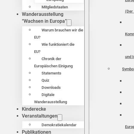
Mitgliedstaaten
(Der 
Wanderausstellung
“Wachsen in Europa”
Warum brauchen wir die
Komm
EU?
Wie funktioniert die
EU?
und I
Chronik der
Europäischen Einigung
Symbo
Statements
Quiz
Downloads
Digitale
Wanderausstellung
Kinderecke
Veranstaltungen
Demokratiekalendar
Euro
Publikationen