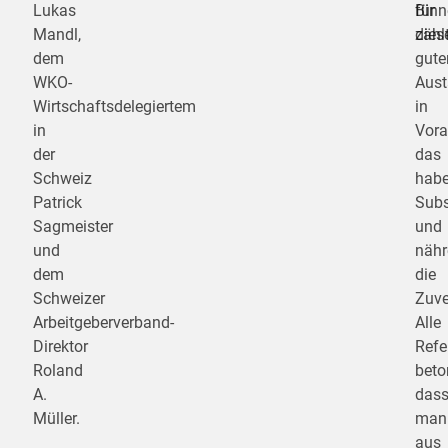
Lukas
Binn
für
Mandl,
zählt
dies
dem
gute
WKO-
Aus
Wirtschaftsdelegiertem
in
in
Vora
der
das
Schweiz
hab
Patrick
Sub
Sagmeister
und
und
nähr
dem
die
Schweizer
Zuve
Arbeitgeberverband-
Alle
Direktor
Refe
Roland
beto
A.
das
Müller.
man
aus