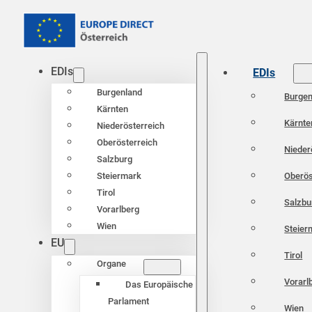
EDIs
EDIs
Burgenland
Burgen
Kärnten
Kärnte
Niederösterreich
Oberösterreich
Nieder
Salzburg
Oberös
Steiermark
Tirol
Salzbu
Vorarlberg
Wien
Steier
EU
Tirol
Organe
Vorarl
Das Europäische
Parlament
Wien