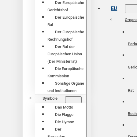
Der Europäische
EU
Gerichtshof
Der Europäische
Organ
Rat
Der Europäische
Rechnungshof
Parl
Der Rat der
Europäischen Union
(Der Ministerrat)
Geri
Die Europäische
Kommission
Sonstige Organe
Rat
und Institutionen
Symbole
Das Motto
Rech
Die Flagge
Die Hymne
Der
Europatag
Euro