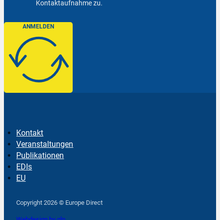
Kontaktaufnahme zu.
ANMELDEN
Kontakt
Veranstaltungen
Publikationen
EDIs
EU
Follow us on Facebook
Follow us on Instagram
Follow us on YouTube
Copyright 2026 © Europe Direct
Webdesign by qlp