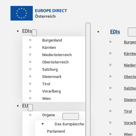
EDIs
EDIs
Burgenland
Burgen
Kärnten
Kärnte
Niederösterreich
Oberösterreich
Nieder
Salzburg
Oberös
Steiermark
Tirol
Salzbu
Vorarlberg
Wien
Steier
EU
Tirol
Organe
Vorarl
Das Europäische
Parlament
Wien