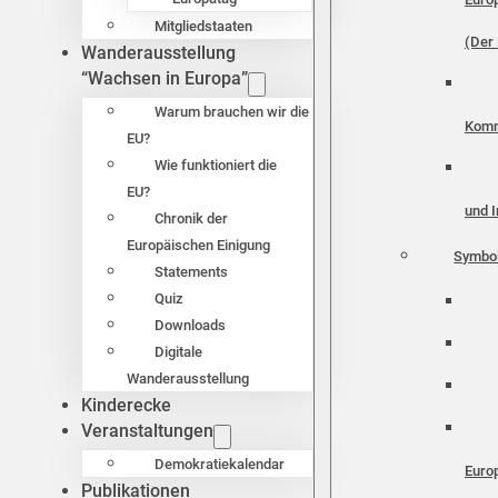
Mitgliedstaaten
(Der 
Wanderausstellung
“Wachsen in Europa”
Warum brauchen wir die
Komm
EU?
Wie funktioniert die
EU?
und I
Chronik der
Europäischen Einigung
Symbo
Statements
Quiz
Downloads
Digitale
Wanderausstellung
Kinderecke
Veranstaltungen
Demokratiekalendar
Euro
Publikationen