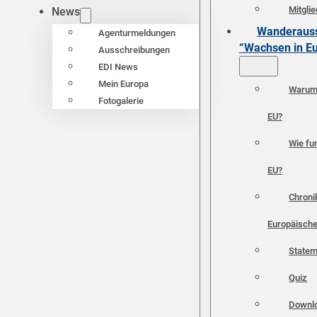
Mitgli
News
Wanderauss
Agenturmeldungen
“Wachsen in E
Ausschreibungen
EDI News
Mein Europa
Warum 
Fotogalerie
EU?
Wie fun
EU?
Chroni
Europäische
Statem
Quiz
Downl